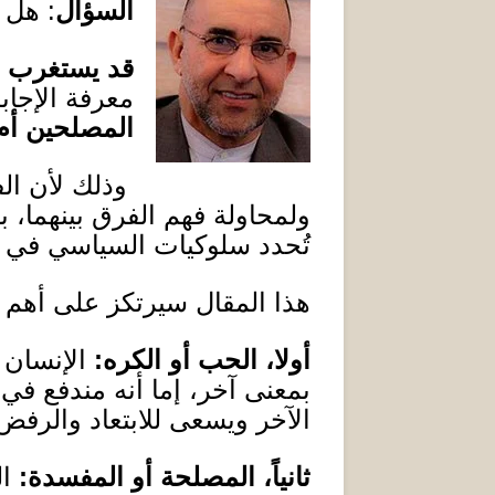
السؤال
:
هل ا
قد يستغرب ال
معرفة الإجاب
المصلحين أم
وذلك لأن ال
ولمحاولة فهم الفرق بينهما، 
تُحدد سلوكيات السياسي في ه
هذا المقال سيرتكز على أهم
أولا
،
الحب أو الكره
:
الإنسان 
بمعنى آخر، إما أنه مندفع في
الآخر ويسعى للابتعاد والرفض
ثانياً
،
المصلحة أو المفسدة
:
ا