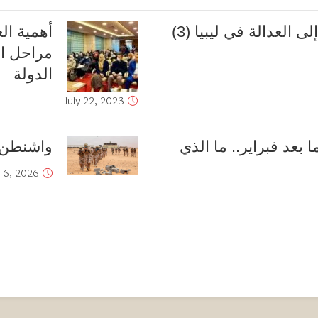
ى العدالة في ليبيا (3)
أهمية ا
مراحل ال
الدولة
July 22, 2023
عد فبراير.. ما الذي
واشنطن 
y 6, 2026