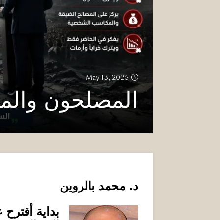
May 13, 2026
المصلحون والم
د
.
محمد بالروين
بداية أقترح