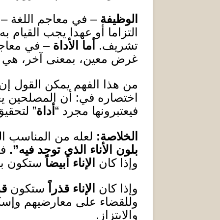
الوظيفة
– في معاجم اللغة –
التزاما أو عهدا يجب القيام
تشريف
.
أم
ا
الأداة
– في معاجم 
غرض معين، بمعنى آخر، هي م
من هذا الفهم يمكن القول إ
اختصاره في
:
أ
ن المصلحين يعت
فيعتبرونها مجرد “
أداة
” لتحقي
الخلاصة
:
لعله من المناسب ال
بلون الأناء الذي توجد فيه”
.
فإ
وإذا كان
الإناء أبيضاً
ستكون بي
وإذا كان
الإناء قذراً
ستكون
قذ
وللقضاء على معارضيهم وإسك
والابتزاز
.