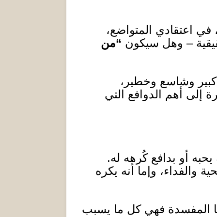
 في اعتقادي المتواضع،
يقية –
و
هل سيكون
“من
 كبير وشاسع وخطير،
 إلى أهم الدوافع التي
حبه أو بدافع كُرهه له
.
 والفداء، وإما أنه يكره
 المفسدة فهي كل ما يسبب