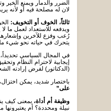
الضرر والدمار ويمنع الخير وت
لان له مصلحة فيه أو ل
نه يري
ثالثاً
،
الخوف أو التخويف
:
الخو
ويدفعه للاستعداد لعمل ما لا ي
رُعب وفزع للآخرين وإشعارهم
يتحرك في حياته نحو شيء ما، إ
في المجال السياسي تحديداً، 
إيجابية لاحترام النظام وتحق
(
الدكتاتور
)
لفرض إرادته الشخ
باختصار شديد، يمكن اختزال،
على”
وظيفة أم أداة
،
بمعنى كيف ين
نبيلة ومحددة؟ أم يعتبرونها 