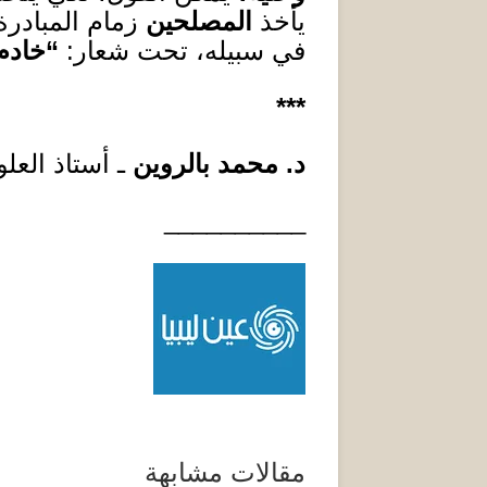
يأخ
ذ
المصلحين
زمام المبادر
في سبيله، تحت شعار
:
“
خادم
***
د
.
محمد بالروين
ـ
أستاذ العلو
__________
مقالات مشابهة