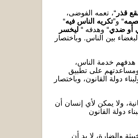
قع قذر
“، تعمه الفوضى،
صمه
“ و”
تكريه الناس فيه
“
 أو ضدي
“ وهدفه “
ليخسر
بغضاء بين الناس
.
وباختصار
هدفهم خدمة الناس،
 ومساعدتهم على تطبيق
اء دولة القانون، وباختصار
ية، ولا يمكن لأي إنسان أن
اء دولة القانون
ثة والضارة، لا بد أن