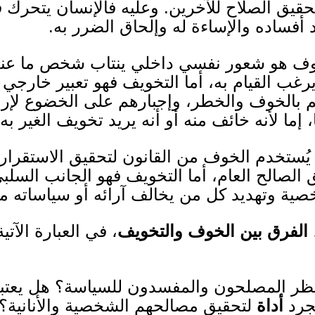
حقيق الصلاح لل
خرين
.
وعليه فال
نسان يتحرك ف
د أفساده وال
ساءة له وإلحاق الضرر به
.
ف هو شعور نفسي داخلي ينتاب شخص ما عندم
رغب القيام به، أم
ا
التخويف فهو تعبير خارجي
 بالخوف والخطر، وإجبارهم على الخضوع لإرادت
ما لأنه خائف منه أو أنه يريد تخويف الغير به
يُستخدم الخوف من القانون لتحقيق الاستقرار 
يق الصالح العام، أما التخويف فهو الجانب السل
صية وتهديد كل من يخالف آرائه أو سياساته م
الفرق بين الخوف والتخويف
، في العبارة الآتية
ظر المصلحون والمفسدون للسياسة؟ هل يعتبرو
مجرد
أداة
لتحقيق مصالحهم الشخصية والأنانية؟