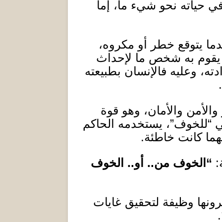
ي حياته نحو شيء ما
،
إما
ا يتوقع خطر أو مكروه،
 يقوم به شخص ما لإحداث
ه، وعليه فالإنسان بطبيعته
.
والأمن والأمان، وهو قوة
بي “للخوف”، يستخدمه الحاكم
هما كانت خاطئة
.
:
“
الخوف من
..
أو
..
الخوف
نها وظيفة لتحقيق غايات
.