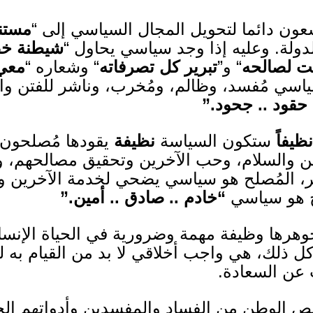
ون دائما لتحويل المجال السياسي إلى “
مستن
دولة
.
وعليه إذا وجد سياسي يحاول “
شيطنة خ
نت لصالحه
“ و”
تبرير كل تصرفاته
“ وشعاره “
معي
ياسي مُفسد، وظالم، ومُخرب، وناشر للفتن وال
حقود
..
جحود
.”
نظيفاً
ستكون السياسة
نظيفة
يقودها مُصلحون 
من والسلام، وحب الآخرين وتحقيق مصالحهم،
، المُصلح هو سياسي يضحي لخدمة الآخرين ولبن
ح هو سياسي
“خادم
..
صادق
..
أمين
.”
هرها وظيفة مهمة وضرورية في الحياة الإنسان
ل ذلك، هي واجب أخلاقي لا بد من القيام به لبن
 عن السعادة
.
ص الوطن من الفساد والمفسدين وأدواتهم الخبي