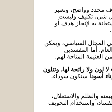
ف محدد وواضح، وتعتبر
 كل شي، تكليف وليست
عانة به لإنجاز هدف أو
.
ي المجال السياسي، ويمكن
لعام
.
أما المفسدين
 الغنيمة المتاحة لهم
.
 لا لون ولا رائحة لها، وتتلون
ناء أسوداً
ستكون سوداء،
يمنة والظلم والاستغلال،
فساد، واستخدام التخويف