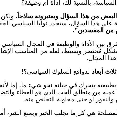
لسياسة، بالنسبة لك، أداة أم وظيفة؟
بعض من هذا السؤال ويعتبرونه ساذجاً
.
ولكن،
ة على هذا السؤال، ستحدد نوايا السياسي الحق
 من المفسدين”
.
فرق بين الأداة والوظيفة في المجال السياسي
بشكل مُختصر وبسيط، لعله من المناسب الإشارة
ذا المجال
.
ثلاث أبعاد
لدوافع السلوك السياسي؟
!
بطبيعته يتحرك في حياته نحو شيء ما، إما لأنه ي
 عمله من منطلق الحب الذي هو العطاء والتضحية
 والنفور أو حتى محاولة التخلص منه
.
لمصلحة هي كل ما يجلب الخير ويمنع الشر،
أ
ما