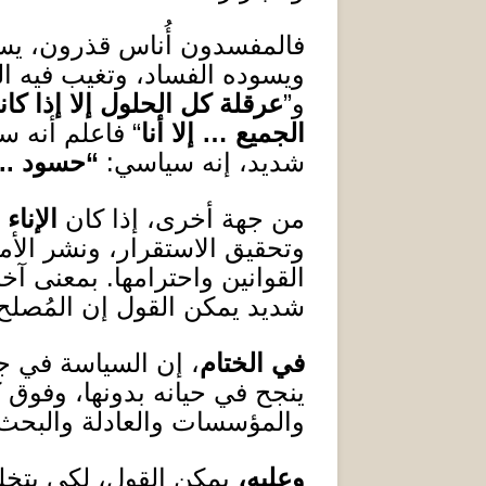
فالمفسدون أُناس قذرون، يسع
ويسوده الفساد، وتغيب فيه ال
و”
عرقلة كل الحلول إلا إذا كا
الجميع … إلا أنا
“ فاعلم أنه س
شديد، إنه سياسي
:
“
حسود
..
من جهة أخرى، إذا كان
الإناء 
وتحقيق الاستقرار، ونشر الأ
القوانين واحترامها
.
بمعنى آخر
شديد يمكن القول إن المُصل
في الختام
، إن السياسة في جو
ينجح في حيانه بدونها، وفوق ك
والمؤسسات والعادلة والبحث
وعليه،
يمكن
ال
قول، لكي يتخل