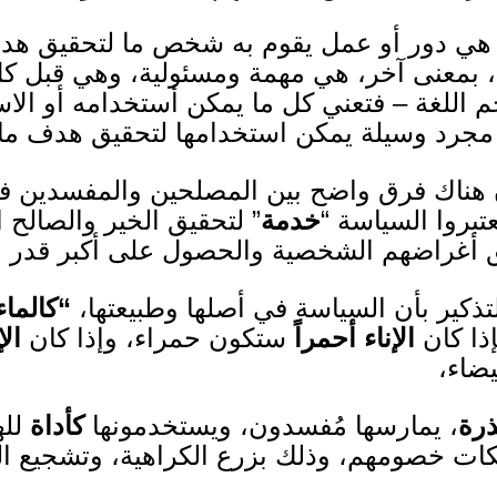
 هي دور أو عمل يقوم به شخص ما لتحقيق هد
 به، بمعنى آخر، هي مهمة ومسئولية، وهي قبل
اللغة – فتعني كل ما يمكن أستخدامه أو الاست
جرد وسيلة يمكن استخدامها لتحقيق هدف ما
ن هناك فرق واضح بين المصلحين والمفسدين ف
بروا السياسة “
خدمة
” لتحقيق الخير والصالح ا
ق أغراضهم الشخصية والحصول على أكبر قدر من
تذكير
ب
أن السياسة في أصلها وطبيعتها،
“كالماء
ذا كان
الإناء أحمراً
ستكون حمراء، وإذا كان
الإ
ضاء،
رة
، يمارسها مُفسدون، ويستخدمونها
كأداة
لله
ات خصومهم، وذلك بزرع الكراهية، وتشجيع ال