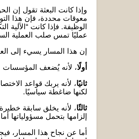
وإذا كانت البعثة تقول إن الح
معوقات محددة، فإن هذا التوص
الوظيفة
.
فإذا كانت “الآلية ا
عمليًا تمس صلب العملية السيا
إن هذا المسار يسيء إلى العم
أولًا
، لأنه يُضعف المؤسسات ا
ثانيًا
، لأنه يربك قواعد الاختص
لكنها ضاغطة سياسيًا
.
ثالثًا
، لأنه يخلق سابقة خطيرة 
إلزامها بتحمل مسؤولياتها أم
أما عن نجاح هذا المسار، فيجب