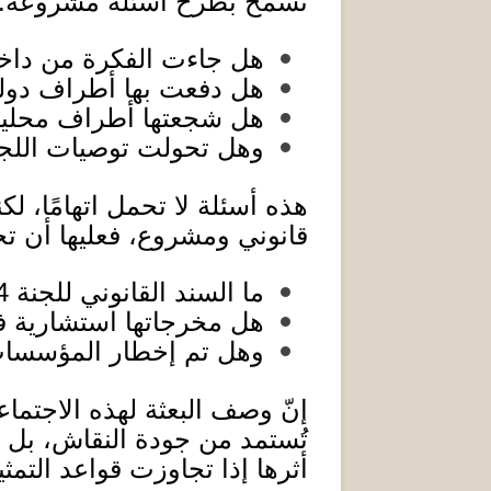
تسمح بطرح أسئلة مشروعة
:
هل جاءت الفكرة من داخل 
هل دفعت بها أطراف دولي
هل شجعتها أطراف محلية
وهل تحولت توصيات اللجنة
هذه أسئلة لا تحمل اتهامًا، لك
قانوني ومشروع، فعليها أن 
ما السند القانوني للجنة
+4
هل مخرجاتها استشارية
وهل تم إخطار المؤسسات 
إنّ وصف البعثة لهذه الاجتماعا
تُستمد من جودة النقاش، بل
أثرها إذا تجاوزت قواعد التم