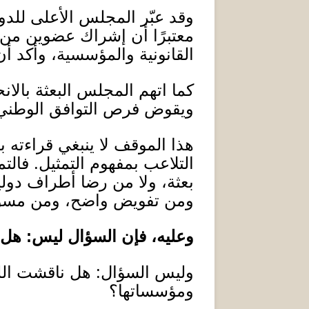
وقد عبّر المجلس الأعلى لل
معتبرًا أن إشراك عضوين من 
القانونية والمؤسسية، وأكد أ
كما اتهم المجلس البعثة بال
ويقوض فرص التوافق الوطني
هذا الموقف لا ينبغي قراءته باع
التلاعب بمفهوم التمثيل
.
فالتم
بعثة، ولا من رضا أطراف دولية
ومن تفويض واضح، ومن مسؤول
وعليه، فإن السؤال ليس
:
هل 
وليس السؤال
:
هل ناقشت الل
ومؤسساتها؟