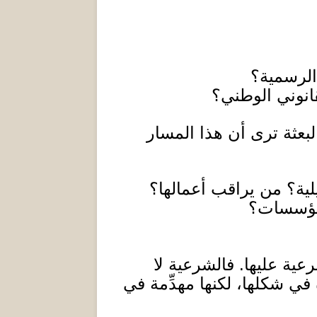
لرسمية؟
انوني الوطني؟
لبعثة ترى أن هذا المسار
يلية؟ من يراقب أعمالها؟
لمؤسسات؟
رعية عليها
.
فالشرعية لا
 في شكلها، لكنها مهدِّمة في