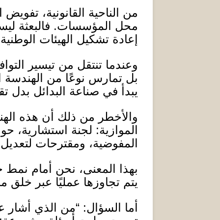
من الناحية القانونية، تفويض 
محل المؤسسات
.
فالبعثة لي
إعادة تشكيل الهيئات الوطنية
.
وعندما تنتقل من تيسير التوا
بل تمارس نوعًا من الهندسة ا
يبدأ في صناعة البدائل بدل 
والأخطر من ذلك أن هذه الهن
الموازية
:
لجنة استشارية، حو
المفوضية، ومقترحات لتعديل ا
بهذا المعنى، نحن أمام نمط ج
يتم تجاوزها عمليًا عبر خلق 
أما السؤال
: “
من الذي أشار على