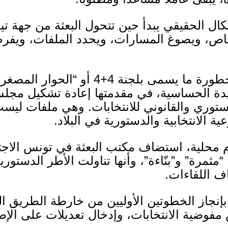
كال الحقيقي يبدأ حين تتحول البعثة من جهة 
خاص، ويصوغ المسارات، ويحدد الملفات، ويفرض
 خطورة ما يسمى بلجنة
4+4
أو “الحوار المصغر” 
دة الحساسية، في مقدمتها إعادة تشكيل مجلس 
ستوري والقانوني للانتخابات
.
وهي ملفات ليست 
الانتخابية والدستورية في البلاد
.
محلية، استضاف مكتب البعثة في تونس الاجتم
مثمرة” و”بنّاءة”، وأنها تناولت الأطر الدستورية 
اف اللقاءات
.
بإنجاز الخطوتين الأوليين من خارطة الطريق ال
ضية الانتخابات، وإدخال تعديلات على الإطار ا