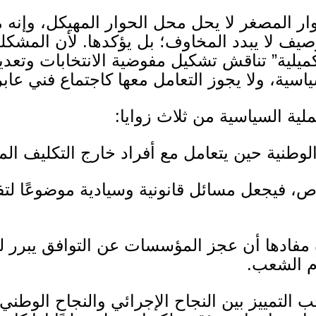
وار المصغر لا يحل محل الحوار المهيكل، وإنه م
يف لا يبدد المخاوف؛ بل يؤكدها
.
لأن المشكل
لتكميلية” تناقش تشكيل مفوضية الانتخابات وتعدي
سية، ولا يجوز التعامل معها كاجتماع فني عابر
لية السياسية من ثلاث زوايا
:
لوطنية حين يتعامل مع أفراد خارج التكليف ا
اص، فيجعل مسائل قانونية وسيادية موضوعًا لتف
مفادها أن عجز المؤسسات عن التوافق يبرر للب
ام الشعب
.
 التمييز بين النجاح الإجرائي والنجاح الوطني