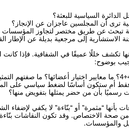
الدائرة السياسية للبعثة؟
ة ترى أن المجلسين عاجزان عن الإنجاز؟
 تبحث عن طريق مختصر لتجاوز المؤسسات ا
 الاستشارية إلى مرجعية بديلة عن الإطار الق
نها تكشف خللًا عميقًا في الشفافية
.
فإذا كانت ا
تجيب بوضوح
:
4
؟ ما معايير اختيار أعضائها؟ ما صفتهم التمث
 فقط أم ستكون أساسًا لضغط سياسي على ا
رسميًا بأن من حضر يمثلها بتفويض منها؟
ت بأنها “مثمرة” أو “بنّاءة” لا يكفي لإضفاء الش
 من صحة الاختصاص
.
وقد تكون النقاشات بنّاءة
ثيل والمؤسسات
.