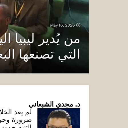
May 16, 2026
من يُدير ليبيا 
التي تصنعها البع
د
.
مجدي الشبعاني‎
لم يعد الخلا
ضرورة وجود
التزم حدوده،