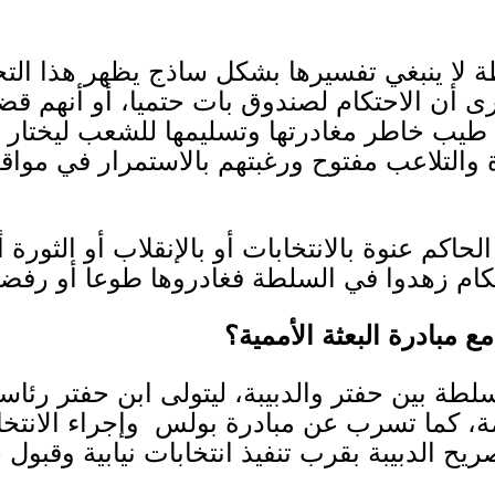
لا ينبغي تفسيرها بشكل ساذج يظهر هذا التح
ى أن الاحتكام لصندوق بات حتميا، أو أنهم 
ن طيب خاطر مغادرتها وتسليمها للشعب ليختار 
ة والتلاعب مفتوح ورغبتهم بالاستمرار في مواق
اكم عنوة بالانتخابات أو بالإنقلاب أو الثورة أو 
لحكام زهدوا في السلطة فغادروها طوعا أو رفضوا 
مبادرة البعثة الأممية؟
لطة بين حفتر والدبيبة، ليتولى ابن حفتر رئا
ة، كما تسرب عن مبادرة بولس وإجراء الانتخابا
صريح الدبيبة بقرب تنفيذ انتخابات نيابية وقبول