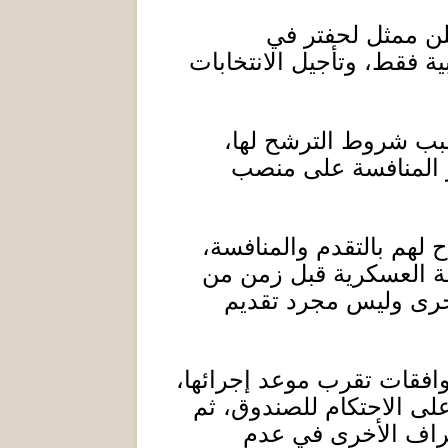
أعلن ممثل لحفتر في
ية فقط، وتأجيل الانتخابات
سبب شروط الترشح لها،
 المنافسة على منصب
لهم بالتقدم والمنافسة،
مة العسكرية قبل زمن من
أخرى وليس مجرد تقديم
وافقات تقرب موعد إجرائها،
لى الاحتكام للصندوق، ثم
طراف الأخرى في عدم