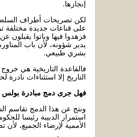
إنجازها
.
لكن تصريحات أطراف السلطة 
على قناعات جديدة مختلفة تر
فزهدوا فيها وباتوا يقبلون ع
يدير شؤونه، لأن باب المناور
بشري طبيعي
.
فالقاعدة التاريخية هي خروج الح
التاريخ إلا استثناءات نادرة 
فهل جرى دمج مبادرة بولس مع 
ونتج عن هذا الدمج تقاسم الس
استمرار الدبيبة رئيسا للحكوم
الأممية لإرضاء الجميع، لأن ت