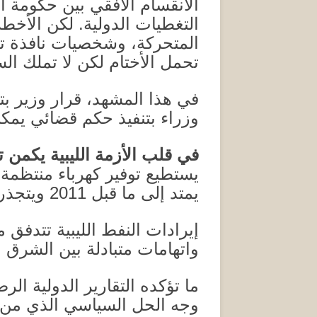
الانقسام الأفقي بين حكومة ا
التغطيات الدولية
.
لكن الأخطر
المتحركة، وشخصيات نافذة ت
تحمل الأختام لكن لا تملك الس
في هذا المشهد، قرار وزير بت
وزراء بتنفيذ حكم قضائي يمكن 
في قلب الأزمة الليبية يكمن 
يستطيع توفير كهرباء منتظمة 
يمتد إلى ما قبل
2011
ويتجذر
إيرادات النفط الليبية تتدفق
واتهامات متبادلة بين الشرق 
ما تؤكده التقارير الدولية ا
وجه الحل السياسي الذي من ال