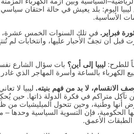
لرياضية–السياسية وبين أزمة الكهرباء المزمنة 
يبيا اليوم
:
بلد يعيش في حالة احتقان سياسي 
ات الأساسية
.
رة فبراير
.
في تلك السنوات الخمس عشرة، جرّ
قبل أن تجفّ الأحبار عليها، وانتخابات لم تُنتج 
ً للطرح
:
ليبيا إلى أين؟
بات سؤال الشارع نفس
ع الكهرباء بالساعة وأسرة المهاجر الذي غادر 
صف الانقسام، لا بد من فهم بنيته
.
ليبيا لا تع
تآكل متراكم في فكرة الدولة ذاتها
.
حين يُحكِ
أنها وطنية، وحين تتحول الميليشيات من ظاه
بها الحكومية، فإن التسوية السياسية وحدها – م
 الطبقات الأعمق
.