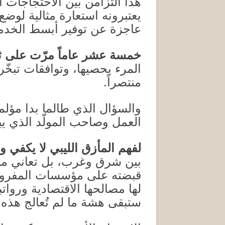
هذا التزامن بين الاحتجاجات ا
يعتبرونه استعارة مثالية لوضع ل
عاجزة عن توفير أبسط الخدم
خمسة عشر عاماً مرّت على ثو
المرء يحصيها، وتوافقات تبخّرت 
منتصراً
.
والسؤال الذي طالما بدا مؤلما
العمل وصاحب المولّد الذي يبي
لفهم المأزق الليبي لا يكفي و
بين شرق وغرب، بل تعاني من 
قبضته على مؤسسات المفروض 
لها مصالحها الاقتصادية وروات
ستبقى هشة ما لم تُعالج هذه