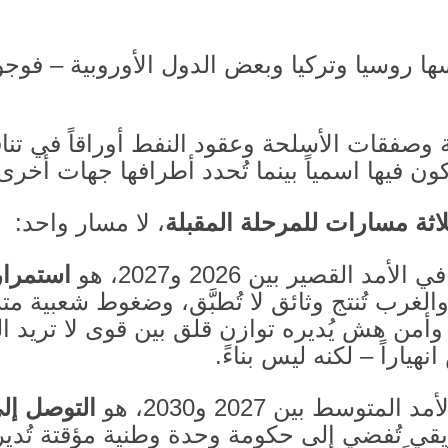
ا روسيا وتركيا وبعض الدول الأوروبية – فوجوده
 وصفقات الأسلحة وعقود النفط أوراقاً في تناف
ن فيها اسمياً بينما تُحدد أطرافها جهات أخر
لاثة مسارات للمرحلة المقبلة
، لا مسار واحد
:
ً في الأمد القصير بين
2026
و
2027
، هو
استمرار
رب تُنتج وثائق لا تُطبَّق، وضغوط شعبية متزا
وأمن هش يُديره توازن قلق بين قوى لا تريد ال
نهياراً – لكنه ليس بناءً
.
لأمد المتوسط بين
2027
و
2030
، هو
التوصل إل
فريقي تُفضي إلى حكومة وحدة وطنية مؤقتة تُدير