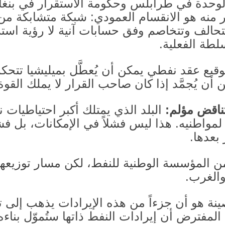
لوحدة في طرابلس وحكومة الاستقرار في بنغاز
 منه هو الانقسام العمودي
:
شبكة متشابكة من 
تحالف وتتخاصم وفق حسابات آنية لا رؤية اس
لطة الفعلية
.
وقيع عقد نفطي يمكن أن يُعطَّل بميليشيا تتح
أن يُجمَّد إذا كان صاحب القرار لا يملك القوة
تناقض مؤلم
:
البلد الذي يمتلك أكبر احتياطيات 
لمواطنيه
.
هذا ليس فشلاً في الإمكانات، بل 
 بعدها
.
 من المؤسسة الوطنية للنفط، لكن مسار توزيعه
والغرب
.
لرصينة هو أن جزءاً من هذه الإيرادات يذهب إل
مفترض أن إيرادات النفط ذاتها ستُموّل بناءه