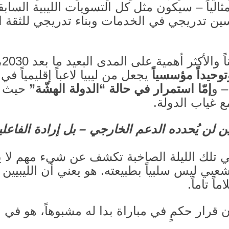
ثالياً – سيكون مثل كل التسويات الليبية الساب
سين تدريجي في الخدمات وبناء تدريجي للثقة ال
اً والأكثر أهمية على المدى البعيد ما بعد
2030
،
توحيداً مؤسسياً
يجعل من ليبيا لاعباً إقليمياً ف
– و
إمّا استمرار في حالة “الدولة الهشّة”
حيث ت
 غياب الدولة
.
ن لن يُحدده الدعم الخارجي – بل إرادة الفاعلي
 تلك الليلة الصاخبة تكشف عن شيء مهم لا 
عبي ليس سلبياً بطبيعته
.
هو يعني أن الليبيين 
ً تاماً
.
ن قرار حكمٍ في مباراة بدا له مشبوهاً، هو في