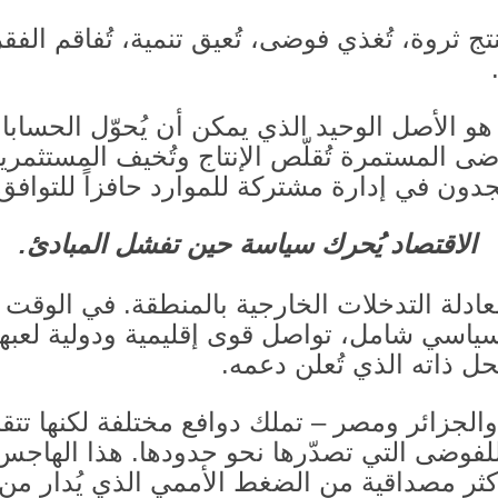
تج ثروة، تُغذي فوضى، تُعيق تنمية، تُفاقم الفق
هو الأصل الوحيد الذي يمكن أن يُحوّل الحساب
ى المستمرة تُقلّص الإنتاج وتُخيف المستثمرين
جدون في إدارة مشتركة للموارد حافزاً للتوا
الاقتصاد يُحرك سياسة حين تفشل المبادئ
.
 معادلة التدخلات الخارجية بالمنطقة
.
في الوقت ا
 سياسي شامل، تواصل قوى إقليمية ودولية لعبها
حل ذاته الذي تُعلن دعمه
.
الجزائر ومصر – تملك دوافع مختلفة لكنها تت
 للفوضى التي تصدّرها نحو حدودها
.
هذا الهاجس
ر مصداقية من الضغط الأممي الذي يُدار من 