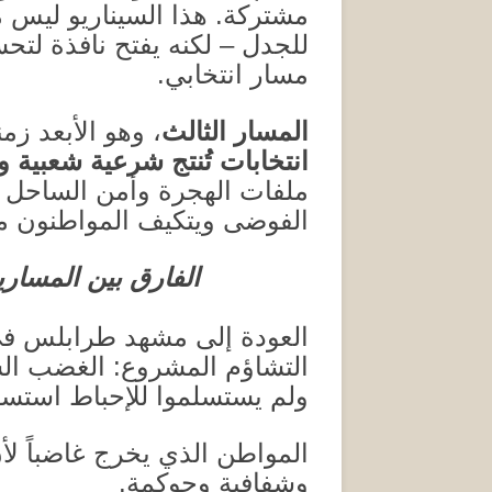
مشتركة
.
هذا السيناريو ليس م
للجدل – لكنه يفتح نافذة لتح
مسار انتخابي
.
المسار الثالث
، وهو الأبعد زمن
انتخابات تُنتج شرعية شعبية و
ملفات الهجرة وأمن الساحل 
الفوضى ويتكيف المواطنون مع
الفارق بين المساري
العودة إلى مشهد طرابلس في
التشاؤم المشروع
:
الغضب الش
ولم يستسلموا للإحباط استسلاما
المواطن الذي يخرج غاضباً لأ
وشفافية وحوكمة
.