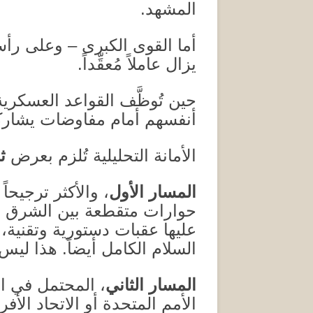
المشهد
.
أما القوى الكبرى – وعلى رأسه
يزال عاملاً مُعقِّداً
.
حين تُوظَّف القواعد العسكرية
أنفسهم أمام مفاوضات يشاركو
الأمانة التحليلية تُلزم بعرض
ث
المسار الأول
، والأكثر ترجيحا
حوارات متقطعة بين الشرق والغ
عليها عقبات دستورية وتقنية، 
السلام الكامل أيضاً
.
هذا ليس ا
المسار الثاني
، المحتمل في ا
الأمم المتحدة أو الاتحاد الأ