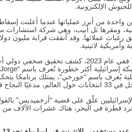
للجيوش الإلكترونية
.
 واحدة من أبرز عملياتها عندما أعلنت إسقاط 
ية، ومقرها تل أبيب، وهي شركة استشارات سياس
فق رغبات عملائها
.
وقد أنفقت قرابة مليون دولا
 وأمريكية لاتينية
.
ففي عام
2023
، كشف تحقيق صحفي دولي أجرت
كة إسرائيلية أكثر خطورة تُعرف باسم “
Jorge”
ية يُعرف باسم “خورخي”، يمتلك برنامجًا يتح
خل في
33
انتخابات حول العالم، مدعيًا النجاح 
إسرائيليين علّق على قضية “أرخميديس” بالقو
رد قطرة في البحر، هناك عشرات الآلاف من ال
عدد مستخدمي الإنترنت في ليبيا يبلغ نحو
.13