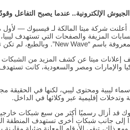
الجيوش الإلكترونية
..
عندما يصبح التفاعل وقودًا
 أعلنت شركة ميتا المالكة لـ فيسبوك — لأول
ابات المزيفة والصفحات التي تستهدف ليبيا،
معروفة باسم “
New Wave”.
وبالطبع، لم تكن 
قف إعلانات ميتا عن كشف المزيد من الشبكات 
كيا والإمارات ومصر والسعودية، كانت تستهدف 
اء ليبية ومحتوى ليبي، لكنها في الحقيقة مجرد
وتدخلات إقليمية عبر وكلائها في الداخل
.
وك قد أزال رسميًا أكثر من سبع شبكات خارجي
ا إلى جانب شبكات أخرى تستهدف المنطقة العر
ومع ذلك، تبقى الأرقام المعلنة ضئيلة مقارنة 