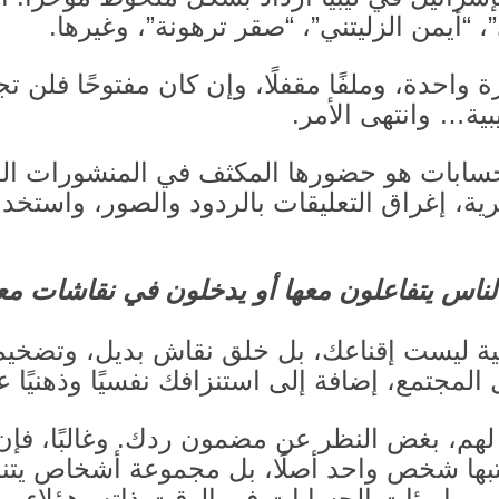
 “أيمن الزليتني”، “صقر ترهونة”، وغيرها
.
احدة، وملفًا مقفلًا، وإن كان مفتوحًا فلن ت
بية… وانتهى الأمر
.
حسابات هو حضورها المكثف في المنشورات الم
رية، إغراق التعليقات بالردود والصور، واستخد
لناس يتفاعلون معها أو يدخلون في نقاشات معه
ية ليست إقناعك، بل خلق نقاش بديل، وتضخي
المجتمع، إضافة إلى استنزافك نفسيًا وذهنيًا عب
ًا لهم، بغض النظر عن مضمون ردك
.
وغالبًا، فإ
تبها شخص واحد أصلًا، بل مجموعة أشخاص يتناو
ما مئات الحسابات في الوقت ذاته، هؤلاء م