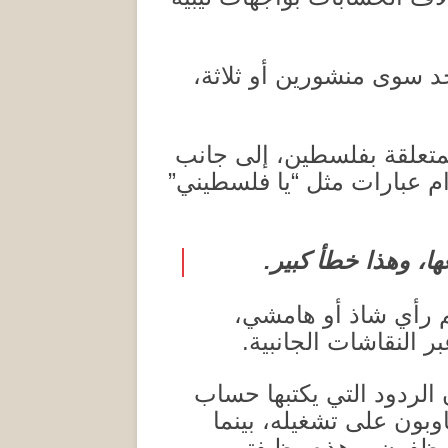
جد سوى منشورين أو ثلاثة،
تعلقة بفلسطين، إلى جانب
ام عبارات مثل “يا فلسطيني”
ا، وهذا خطأ كبير
.
م رأي شاذ أو هامشي،
ر النقاشات الجانبية
.
ن الردود التي يكتبها حساب
بون على تشغيله، بينما
وظفون، وهذه وظيفتهم
.