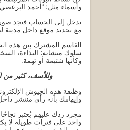
وأسماء مثل
: “
أحمد البرعصي”،
تدخل إلى الحساب فتجد صورة و
مع تحديد موقع داخل مدينة لي
القاسم المشترك بين هذه ال
سلوك متشابه
:
البذاءة، السخ
وكأنها شتيمة أو تهمة
.
وللأسف، كثير من ا
وظيفة هذه الجيوش الإلكترون
وإيهامك بأنه رأي منتشر داخل 
مجرد ردك عليهم يُعتبر نجاح
واحد على فترات طويلة لا يك
يدير الشخص نفسه عشرات ورب