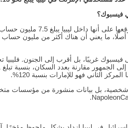
ي فيسبوك؟
عها على أنها داخل ليبيا يبلغ
7.5
مليون حساب
لًا، ما يعني أن هناك أكثر من مليون حساب “ليبي
ى فيسبوك غريبًا، بل أقرب إلى الجنون
.
فليبيا ت
لى الجمهور مقارنة بعدد السكان، بنسبة تبلغ
.
ا المركز الثاني فهو للإمارات بنسبة
120%.
 شخصية، بل بيانات منشورة من مؤسسات متخصص
NapoleonCat
إسرائيل في ليبيا ازداد بشكل ملحوظ مؤخرًا
.
آ