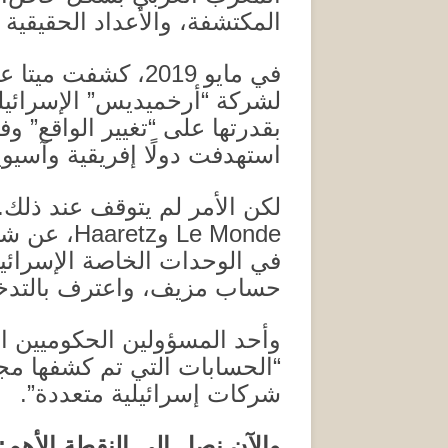
المكتشفة، والأعداد الحقيقية 
في مايو
2019
، كشفت ميتا عن
لشركة “أرخميديس” الإسرائيل
بقدرتها على “تغيير الواقع” و
استهدفت دولًا إفريقية وآسيوية
لكن الأمر لم يتوقف عند ذلك
.
Le Monde
و
Haaretz
، عن شب
في الوحدات الخاصة الإسرائيل
حساب مزيف، واعترف بالتد
وأحد المسؤولين الحكوميين ال
“
الحسابات التي تم كشفها مج
شركات إسرائيلية متعددة”
.
والآن نصل إلى النقطة الأهم
: