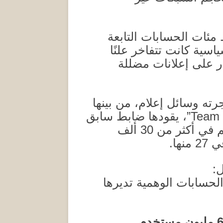
مئات الحسابات التابعة
ية كانت تتفاخر علنًا
ر على إعلانات مضللة
ه وسائل إعلام، من بينها
Team 
، يقودها ضابط سابق
كم في أكثر من
30
ألف
في
27
منها
.
ل
:
حسابات الوهمية تديرها
6
مليون مستخدم
.