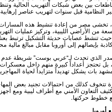
طعات بين بعض شبكات التهريب الحالية وتنظ
النظامية قبل سنوات لتهريب عناصر إرهابية
، تخشى مصر من إعادة تنشيط هذه المسارات، 
اسعة من الأراضي الليبية، وتركيز عمليات ال
، حيث تنشط عصابات حديثة التشكيل ترتبط بع
بة بإيصالهم إلى أوروبا مقابل مبالغ مالية مح
در الذي تحدث لـ
“
عربي بوست
”
شريطة عدم ذك
 بل تحتجز أعداداً كبيرة منهم داخل معسكرات
مشهد بات يشكل تهديداً متزايداً لحياة المهاجر
 تتخوف كذلك من احتمالات تجنيد بعض المهاج
كثيف التعاون الأمني مع أطراف ليبية ومع أجهز
 خطوط حركتها
.
 أوروبا