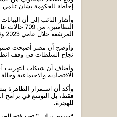
إحاطة للحكومة بشأن تنامي ا
وأشار النائب إلى أن البيانات
النظاميين، من
709
حالات عا
المرتفعة خلال عامي
2023
و
.
وأوضح أن مصر أصبحت ضمن
نجاح السلطات في وقف انطلا
وأضاف أن شبكات التهريب أع
الاقتصادية والاجتماعية وحال
وأكد أن استمرار الظاهرة يتطل
فقط، بل التوسع في برامج الحم
للهجرة
.
“
سيدي براني
”
تعيد فتح الجر