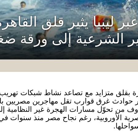
بر ليبيا يثير قلق القاه
ير الشرعية إلى ورقة ض
رة بقلق متزايد مع تصاعد نشاط شبكات تهريب ال
حوادث غرق قوارب تقل مهاجرين مصريين باتج
وف من تحوّل مسارات الهجرة غير النظامية إ
صرية الأوروبية، رغم نجاح مصر منذ سنوات ف
واحلها
.