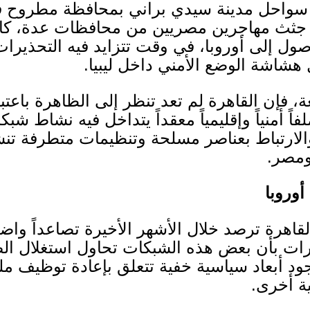
ة سواحل مدينة سيدي براني بمحافظة مطروح فت
جثث مهاجرين مصريين من محافظات عدة، كان
صول إلى أوروبا، في وقت تتزايد فيه التحذير
هشاشة الوضع الأمني داخل ليبيا
.
ن القاهرة لم تعد تنظر إلى الظاهرة باعتبار
اً أمنياً وإقليمياً معقداً يتداخل فيه نشاط شبك
 والارتباط بعناصر مسلحة وتنظيمات متطرفة 
ومصر
.
أوروبا
هرة ترصد خلال الأشهر الأخيرة تصاعداً واض
يرات بأن بعض هذه الشبكات تحاول استغلال الض
ود أبعاد سياسية خفية تتعلق بإعادة توظيف 
ة أخرى
.