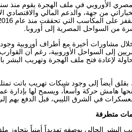
لمصري الأوروبي في ملف الهجرة يقوم منذ سن
باراتي من جهة، والدعم المالي والاقتصادي ا
القفز على المكاسب التي تحققت منذ عام
2016
رة من السواحل المصرية إلى أوروبا
.
 مشاورات أخيرة مع أطراف أوروبية وجود نبر
ن إلى السواحل الأوروبية، رغم أن القوارب ت
محاولة لإعادة فتح ملف الهجرة وتهريب البشر ب
بقلق أيضاً إلى وجود شبكات تهريب باتت تمتل
منحها هامش حركة واسعاً، ويسمح لها بإدارة عم
عسكرات في الشرق الليبي، قبل الدفع بهم إلى
مات متطرفة
ب البشر الحالي بوصفه تهديداً أمنياً يتجاوز 