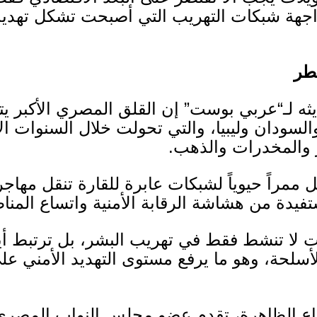
واجهة شبكات التهريب التي أصبحت تشكل تهديداً
خطر
ه لـ
“
عربي بوست
”
إن القلق المصري الأكبر يت
السودان وليبيا، والتي تحولت خلال السنوات ا
ر والمخدرات والذهب
.
مراً حيوياً لشبكات عابرة للقارة تنقل مهاجر
ستفيدة من هشاشة الرقابة الأمنية واتساع المن
ت لا تنشط فقط في تهريب البشر، بل ترتبط أ
لحة، وهو ما يرفع مستوى التهديد الأمني على 
اع الظاهرة، تقدم عضو مجلس النواب المصر