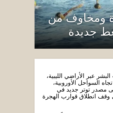
رة ومخاوف من
غط جديدة
بشر عبر الأراضي الليبية،
اه السواحل الأوروبية،
لى مصدر توتر جديد في
ي وقف انطلاق قوارب الهجرة