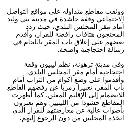
ووثقت مقاطع متداولة على مواقع التواصل
الاجتماعي وقفة حاشدة في مدينة بني وليد
أمام مقر المجلس البلدي، حيث ردد
المحتجون هتافات رافضة للقرار، وأقدم
بعضهم على إغلاق باب المقر باللحام في
رسالة احتجاجية واضحة
.
وفي مدينة ترهونة، نظم ليبيون وقفة
احتجاجية أمام مقر المجلس البلدي،
وأقدموا على وضع أكوام من التراب أمام
باب المقر، تعبيرا رمزيا عن رفضهم القاطع
للانضمام إلى الإقليم المعلن، كما أظهرت
المقاطع حشودا من الليبيين وهم يعبرون
بأصوات عالية عن معارضتهم للقرار الذي
اتخذه المجلس من دون الرجوع إليهم
.