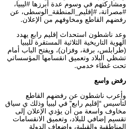
ومشاركتهم في وسوم عدة أبرزها
#
ليبيا،
#
مصراتة،
#
إقليم
_
المنطقة
_
الوسطى، عن
رفضهم القاطع ومخاوفهم من الإعلان
.
وعد ناشطون استحداث إقليم رابع يهدد
الهوية التاريخية الثلاثية المستقرة لليبيا
(
طرابلس، برقة، وفزان
)
، ويفتح الباب أمام
تشظي البلاد وتعميق انقسامها المؤسساتي
تحت غطاء خدمي
.
رفض واسع
وأعرب ناشطون عن رفضهم القاطع
لتأسيس
“
إقليم رابع
”
في ليبيا وذلك ي سياق
مخاوف واسعة من أن يؤدي الإعلان إلى
تقسيم إضافي للبلاد، وتعميق الانقسامات
المناطقية والقبلية، وإضعاف الدولة