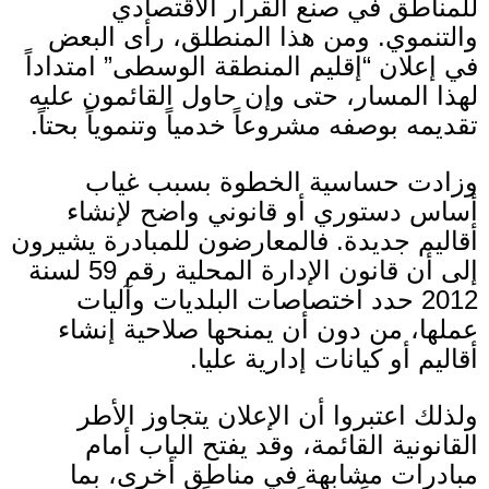
للمناطق في صنع القرار الاقتصادي
والتنموي
.
ومن هذا المنطلق، رأى البعض
في إعلان
“
إقليم المنطقة الوسطى
”
امتداداً
لهذا المسار، حتى وإن حاول القائمون عليه
تقديمه بوصفه مشروعاً خدمياً وتنموياً بحتاً
.
وزادت حساسية الخطوة بسبب غياب
أساس دستوري أو قانوني واضح لإنشاء
أقاليم جديدة
.
فالمعارضون للمبادرة يشيرون
إلى أن قانون الإدارة المحلية رقم
59
لسنة
2012
حدد اختصاصات البلديات وآليات
عملها، من دون أن يمنحها صلاحية إنشاء
أقاليم أو كيانات إدارية عليا
.
ولذلك اعتبروا أن الإعلان يتجاوز الأطر
القانونية القائمة، وقد يفتح الباب أمام
مبادرات مشابهة في مناطق أخرى، بما