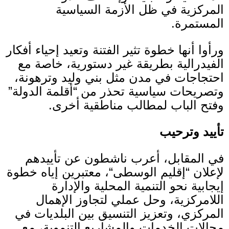
المركزية في ظل الأزمة السياسية
المستمرة
.
ورأوا أنها خطوة تثير الفتنة وتعيد إحياء أفكار
الفيدرالية بطريقة غير دستورية، خاصة مع
احتجاجات في مدن مثل بني وليد وترهونة،
وتصريحات سياسية تحذر من
“
أقلمة الدولة
”
وفتح الباب لمطالب مناطقية أخرى
.
تأييد وترحيب
في المقابل، أعرب ناشطون عن تأييدهم
لإعلان
“
إقليم الوسطى
“
، معتبرين إياه خطوة
إيجابية نحو التنمية المحلية والإدارة
اللامركزية، وحل عملي لتجاوز الإهمال
المركزي، وتعزيز التنسيق بين البلديات في
مجالات الخدمات والمشاريع التنموية، مع