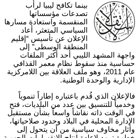
بينما تكافح ليبيا لرأب
تصدعات مؤسساتها
المنقسمة واستعادة مسارها
السياسي المتعثر، أعاد
الإعلان عن تأسيس
“
إقليم
المنطقة الوسطى
”
إلى
واجهة المشهد الليبي أحد أكثر الملفات
حساسية منذ سقوط نظام معمر القذافي
عام
2011
، وهو ملف العلاقة بين اللامركزية
الإدارية والوحدة الوطنية
.
فالإعلان الذي قُدم باعتباره إطاراً تنموياً
وخدمياً للتنسيق بين عدد من البلديات، فتح
في الوقت ذاته نقاشاً واسعاً بشأن مستقبل
الإدارة المحلية في البلاد وحدود صلاحياتها،
وأثار مخاوف سياسية من أن يتحول إلى
خطوة تمهد لإعادة إنتاج الانقسامات الجهوية