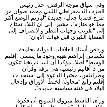
وفي سياق موجة الرفض، حذر رئيس
الحزب الديمقراطي الليبي محمد صوان من
طرح قضايا جدلية جديدة
“
لتأزيم الوضع أكثر
مما هو متأزم
“
، مشيرا إلى أن البلاد تحتاج
إلى
“
تقريب وجهات النظر والانصراف إلى
القضايا الكبرى قبل فوات الأوان
“.
ورفض أستاذ العلاقات الدولية بجامعة
تكساس إبراهيم هيبة وجود ما يسمى
“
إقليم
الوسط
”
أصلا، مؤكدا أن ليبيا تاريخيا تتكون
من
3
أقاليم رئيسية هي برقة وفزان
وطرابلس، معتبرا الدعوة إلى استحداث
إقليم رابع
“
محاولة لخلط الأوراق وإدخال
البلاد في فتنة سياسية جديدة
“.
ورأى الناشط مبروك السويح أن فكرة
“
الإقليم الرابع
”
تطفو على السطح كلما