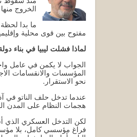
منذ سقوط نظ
الخروج منها 
ما بدا لحظة
مفتوح بين قوى محلية وإقليمي
لماذا فشلت ليبيا في بناء دول
الجواب لا يكمن في عامل وا
المؤسسات والانقسامات الاجت
نحو الاستقرار
.
عندما تدخل حلف الناتو في آذ
هجمات النظام على المدن ال
لكن التدخل العسكري الذي أسق
فراغ مؤسسي كامل، بلا مؤسسات