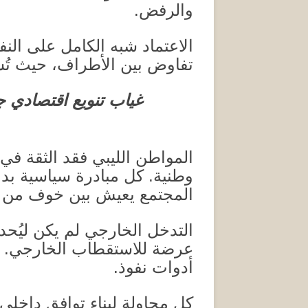
والرفض
.
الاعتماد شبه الكامل على النف
تفاوض بين الأطراف، حيث تُست
غياب تنويع اقتصادي جع
المواطن الليبي فقد الثقة في
وطنية
.
كل مبادرة سياسية بد
المجتمع يعيش بين خوف من ال
التدخل الخارجي لم يكن ليُحد
عرضة للاستقطاب الخارجي
.
أدوات نفوذ
.
كل محاولة لبناء توافق داخل