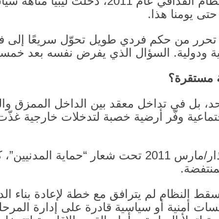
ام القذافي عام
2011
، دخلت ليبيا متاهة سيا
حتى يومنا هذا
.
 تحرر من حكم فردي طويل تحوّل سريعًا إلى 
ة ودولية
.
السؤال الذي يفرض نفسه بعد خمسة 
ة مستقرة؟
حد، بل في تداخل معقد بين الداخل الممزق و
ماعية وفّر أرضية خصبة لتدخلات خارجية غذّت
ار
/
مارس
2011
تحت شعار “حماية المدنيين”، 
منتفضة
.
ط النظام لم يترافق مع خطة لإعادة بناء الد
 أمنية أو سياسية قادرة على إدارة المرحلة ا