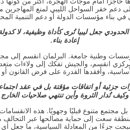
ارها حاجزًا أمام موجات الهجرة، أكثر من كونها 
ى دعم خفر السواحل الليبي لمنع المهاجرين 
ي في بناء مؤسسات الدولة أو دعم التنمية المحل
الحدودي جعل ليبيا تُرى كأداة وظيفية، لا كدول
إعادة بناء
.
مؤسسات وطنية جامعة
.
البرلمان انقسم إلى مج
كزي انقسم، والجيش تفكك إلى ولاءات متعد
اسية، وأفقدها القدرة على فرض القانون أو إ
ات جزئية أو اتفاقات مؤقتة بل في عقد اجتما
وكيف تُدار الثروة وأين تنتهي صلاحيات الخارج
ل مجتمع متنوع قبليًا وجهويًا
.
هذه الانقسامات
منطقة سعت إلى حماية مصالحها عبر التحالف
 أصبحت جزءًا من المعادلة السياسية، ما جعل 