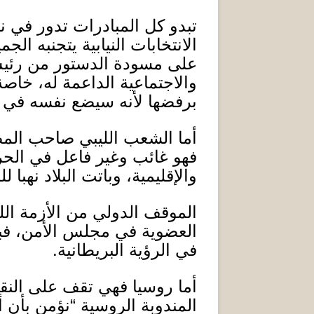
تبدو كل المبادرات تدور في ن
الانتخابات النيابية يتجنبه ال
على مسودة الدستور من رئي
والاجتماعية الداعمة له، خاص
برفضها لأنه سيضع نفسه في 
أما الشعب الليبي صاحب المصل
فهو غائب وغير فاعل في الحرا
والإقليمية، وباتت البلاد نهبا 
الموقف الدولي من الأزمة اللي
العضوية في مجلس الأمن، فبي
في الرؤية البريطانية
.
أما روسيا فهي تقف على النقي
المندوبة الروسية
“
نؤمن بأن أ