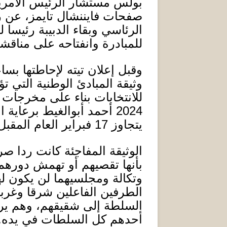
بولس مستشار الرئيس الأمري
صفحات فايننشال تايمز، عن رؤ
الرئاسي وبقاء الدبيبة رئيسا 
للمبادرة وانفتاحه على مناقشة
وقبل إعلان تيته لإحاطتها ب
وثيقة المبادئ الوطنية التي ت
للانتخابات بناء على مخرجات 
2024
أحمد أبوالغيط برعاية ال
يتجاوز
17
فبراير العام المقبل
الوثيقة المفاجئة كانت ردا ص
بأنها تقصيهم أو تهمش دوره
وتكالة ومجلسيهما لن يكون له
الطرفين الفاعلين شرقا وغربا
السلطة إلى شقيقهم، وهم يري
أحدهم كل السلطات في يده
.