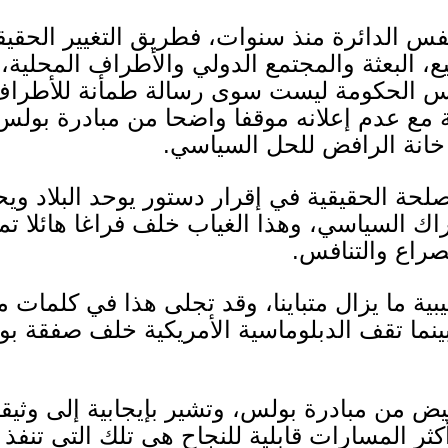
فس الدائرة منذ سنوات، فطريق التغيير الحقي
جميع، البعثة والمجتمع الدولي والأطراف المحلية،
س الحكومة ليست سوى رسالة طمأنة للأطراف 
ة مع عدم إعلانه موقفا واضحا من مبادرة بولس،
خانة الرافض للحل السياسي
.
حة الحقيقية في إقرار دستور يوحد البلاد ويح
ك السياسي، وهذا الغياب خلف فراغا هائلا تمد
للصراع والتنافس
.
بية ما يزال متباينا، وقد تجلى هذا في كلمات م
نما تقف الدبلوماسية الأمريكية خلف صفقة بو
ض من مبادرة بولس، وتشير بإيجابية إلى وثيقة 
كثر المسارات قابلية للنجاح هي تلك التي تنفذ