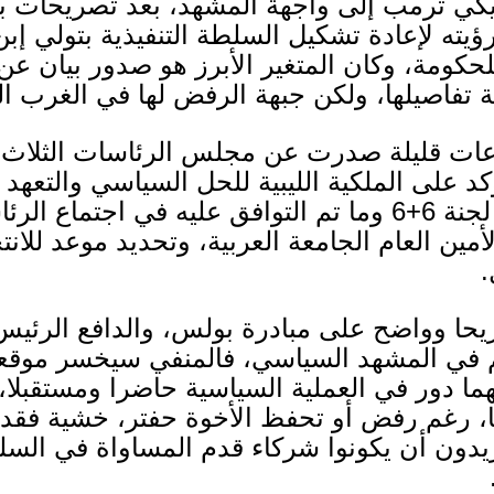
كي ترمب إلى واجهة المشهد، بعد تصريحات ب
يته لإعادة تشكيل السلطة التنفيذية بتولي إ
للحكومة، وكان المتغير الأبرز هو صدور بيان ع
 تفاصيلها، ولكن جبهة الرفض لها في الغرب الل
ساعات قليلة صدرت عن مجلس الرئاسات الثلاث
(
ؤكد على الملكية الليبية للحل السياسي والتعهد 
لجنة
6+6
وما تم التوافق عليه في اجتماع الرئ
أمين العام الجامعة العربية، وتحديد موعد للانتخ
.
ريحا وواضح على مبادرة بولس، والدافع الرئيس
م في المشهد السياسي، فالمنفي سيخسر موقعه
ما دور في العملية السياسية حاضرا ومستقبلا،
، رغم رفض أو تحفظ الأخوة حفتر، خشية فقدان
دون أن يكونوا شركاء قدم المساواة في السلطة