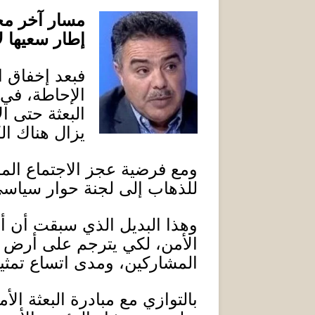
مسار آخر محت
إطار سعيها ل
فبعد إخفاق ا
الإحاطة، في 
البعثة حتى ال
يزال هناك الك
ومع فرضية عجز الاجتماع المص
للذهاب إلى لجنة حوار سياسي
وهذا البديل الذي سبقت أن 
الأمن، لكي يترجم على أرض ال
المشاركين، ومدى اتساع تمثي
بالتوازي مع مبادرة البعثة ا