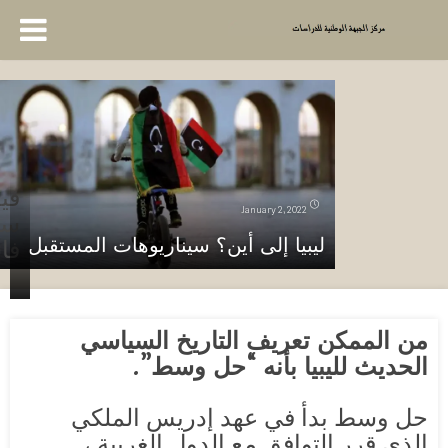
فيد
January 2, 2022
سا
فا
ليبيا إلى أين؟ سيناريوهات المستقبل
من الممكن تعريف التاريخ السياسي
الحديث لليبيا بأنه “حل وسط”.
حل وسط بدأ في عهد إدريس الملكي
الذي قرر التوافق مع الدول الغربية ،