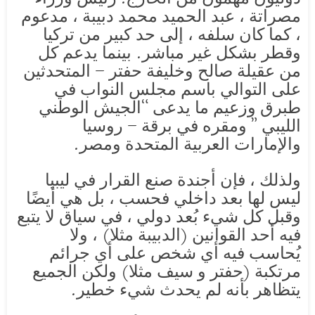
مصراتة ، عبد الحميد محمد دبيبة ، مدعوم
، كما كان سلفه ، إلى حد كبير من تركيا
وقطر بشكل غير مباشر. بينما يدعم كل
من عقيلة صالح وخليفة حفتر – المتحدثين
على التوالي باسم مجلس النواب في
طبرق وزعيم ما يدعى “الجيش الوطني
الليبي ” ومقره في برقة – روسيا
والإمارات العربية المتحدة ومصر.
ولذلك ، فإن أجندة صنع القرار في ليبيا
ليس لها بعد داخلي فحسب ، بل هي أيضًا
وقبل كل شيء بُعد دولي ، في سياق لا يتبع
فيه أحد القوانين (الدبيبة مثلا) ، ولا
يُحاسب فيه أي شخص على أي جرائم
مرتكبة (حفتر و سيف مثلا) ولكن الجميع
يتظاهر بأنه لم يحدث شيء خطير.