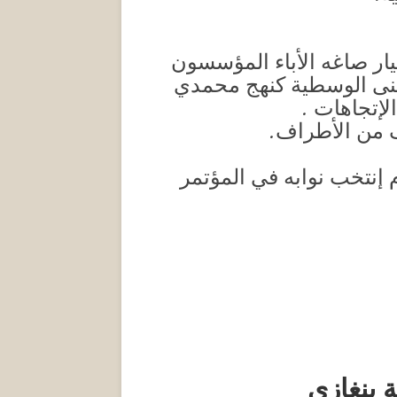
يار صاغه الأباء المؤسسون
تبنى الوسطية كنهج محمدي
لإتجاهات .
 من الأطراف.
م إنتخب نوابه في المؤتمر
 بنغازي