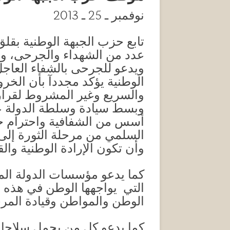
نوفمبر ـ 25 ـ 2013
‏تابع حزب الجبهة الوطنية بقل
عدد من الشهداء والجرحى، وف
ويدعو للجرحى بالشفاء العاجل
الوطنية يؤكد مجددآ بأن الخروج 
وبسط سيادة وسلطة الدولة 
أسس من الشفافية واحترام حقو
السلمي من مرحلة الثورة إلى 
وأن تكون الإرادة الوطنية والق
‏كما يدعو مؤسسات الدولة ال
التي يواجهها الوطن في هذه ا
الوطن والمواطن وقيادة المرح
‏كما يدعو كل من يحمل سلاحا 