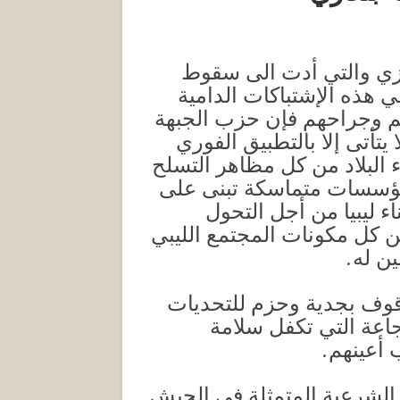
غازي والتي أدت الى سقوط
هذه الإشتباكات الدامية
هم وجراحهم فإن حزب الجبهة
 يتأتى إلا بالتطبيق الفوري
لقرارى المؤتمر الوطني العام رقم ( 27‏ و53 ‏) وإخلاء البلاد من كل مظاهر التسلح
ؤسسات متماسكة تبنى على
 ليبيا من أجل التحول
ن كل مكونات المجتمع الليبي
ين له.
قوف بجدية وحزم للتحديات
جاعة التي تكفل سلامة
 أعينهم.
 الشرعية المتمثلة في الجيش