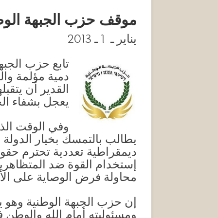
موقف حزب الجبهة الوطنية 
يناير ـ 1 ـ 2013
تابع حزب الجبهة
دمية مؤلمة وال
القدير أن يتقب
يعجل بشفاء ال
وفي الوقت الذي
يطالب بالتمسك بخيار الدولة 
ديمقراطية تعددية تحترم حقوق 
إستخدام القوة ضد المتظاهري
محاولة فرض الوصاية على ا
إن حزب الجبهة الوطنية وهو ي
ومسئوليته أمام الله والوطن ف