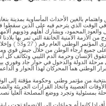
ق واهتمام بالغين الأحداث المأساوية بمدينة بن
ي الوقت الذي يترحم فيه على الذين سقطوا في 
 والعود المحمود، ويشارك أهلهم وذويهم آلام
من الأزمة الأمنية الخانقة التي تمر بها بلادنا لا
والسريع وغير المشروط 
على جميع أرجاء الوطن من خلال جيش قوي وم
ق الإنسان وحرمة الدم الليبي وتكاثف كل أبناء
مرحلة الدولة والدخول في حوار جاد وفوري بي
رار الوطني هما المحركان لهذا الحوار و الداعم
منتخبة من مؤتمر وطني وحكومة مؤقتة إلى الو
لأوقات العصيبة واتخاذ القرارات الجريئة والش
لة بمسئولية وتجرد ووضع المصلحة العليا نصب
أفرادا كانوا أم جماعات إلى الانضواء تحت راية