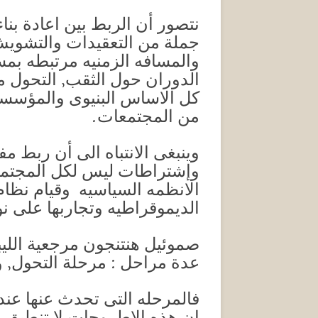
نتصور أن الربط بين اعادة بن
جملة من التعقيدات والتشويش 
والمسافه الزمنيه مرتبطه بمسا
الدوران حول الثقب, التحول 
كل الاساس البنيوى والمؤسسا
من المجتمعات.
وينبغى الانتباه الى أن ربط م
وإشتراطات ليس لكل المجتمعات
الانظمه السياسيه وقيام نظا
الديموقراطيه وتجاربها على ن
صموئيل هنتنجون مرجعية الليب
عدة مراحل : مرحلة التحول, وم
فالمرحله التى تحدث عنها عند
ان هذه الاطروحات لا تنطبق ع