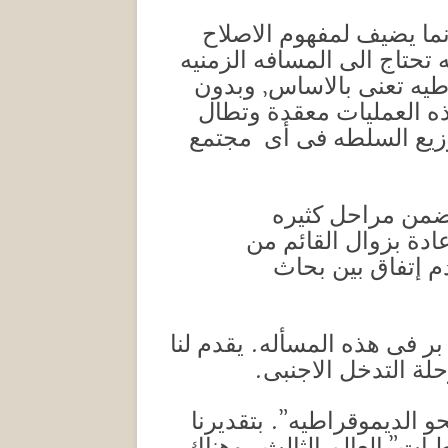
إنما يضيف لمفهوم الاصلاح
تحتاج الى المسافه الزمنيه
اطيه تعنى بالاساس, وبدون
ه العمليات معقدة وتطال
وزيع السلطه فى أى مجتمع
يتضمن مراحل كثيره
دة بزوال القائم من
 إتفاق بين بحاث
ر فى هذه المسأله. يقدم لنا
لة التدخل الاجنبى.
 الديموقراطيه”. بتقديرنا
ت” العالم الثالث , وهناك