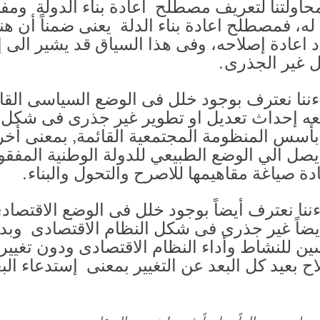
حاولتنا لتعريف مصطلح اعادة بناء الدولة ومفه
 له، فمصطلح اعادة بناء الدلة يعنى ضمناً أن هن
 اعادة إصلاحه، وفى هذا السياق قد يشير الى 
يل غير الجذرى.
اءننا نعترف بوجود خلل فى الوضع السياسى القائ
معه إحداث تعديل او تطوير غير جذرى فى شكل 
أسس المنظومة المجتمعية القائمة, بمعنى أخر
ل الي الوضع الطبيعي للدولة الوطنية المفقودة ف
اءننا نعترف أيضاً بوجود خلل فى الوضع الاقتصا
يضاً غير جذرى فى شكل النظام الاقتصادى وبد
ن للنشاط وأداء النظام الاقتصادى ودون تغيير 
 بعيد كل البعد عن التغيير بمعنى إستدعاء البعد 