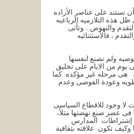
 أن تستند على عناصر الأراده
ل هذه التلازميه الرباعيه
لتقدم والنهوض . وتأتى
تقدم ، فالأستثنائيه
صوصيه ولم تصنع لنفسها
 يوم من الايام على تخليق
لة هى مرحله غير مؤكده كما
لطويه وعودة الفوضى وعدم
ث لا وجود للاقطاع السياسى
 فى عصر صنع نهضتها مثلاً،
 إشتراطات المدارس
ا وكيف تكون علاقته بثقافية