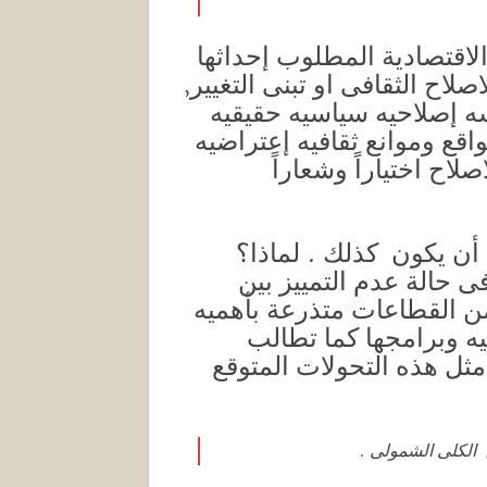
الاقتصادية المطلوب إحداثها
ح الثقافى او تبنى التغيير,
ه إصلاحيه سياسيه حقيقيه
اقع وموانع ثقافيه إعتراضيه
لاح اختياراً وشعاراً
ى أن يكون كذلك . لماذا؟
ى حالة عدم التمييز بين
 من القطاعات متذرعة بأهميه
ه وبرامجها كما تطالب
مثل هذه التحولات المتوقع
ح الكلى الشمولى .