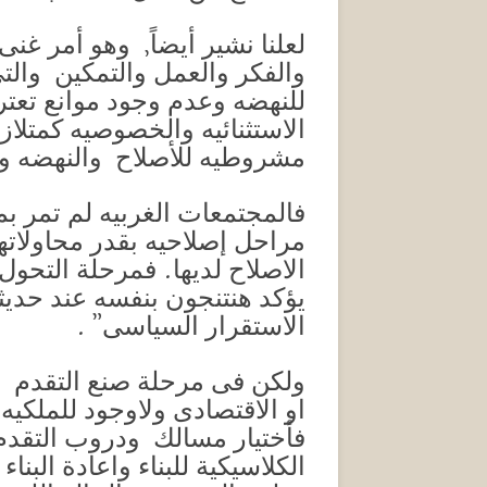
لعلنا نشير أيضاً, وهو أمر غن
والفكر والعمل والتمكين والت
للنهضه وعدم وجود موانع تعترض
الاستثنائيه والخصوصيه كمتلازمت
مشروطيه للأصلاح والنهضه وا
فالمجتمعات الغربيه لم تمر بم
مراحل إصلاحيه بقدر محاولاته
الاصلاح لديها. فمرحلة التحو
يؤكد هنتنجون بنفسه عند حديث
الاستقرار السياسى” .
ولكن فى مرحلة صنع التقدم ال
او الاقتصادى ولاوجود للملكيه
فأختيار مسالك ودروب التق
الكلاسيكية للبناء واعادة البن