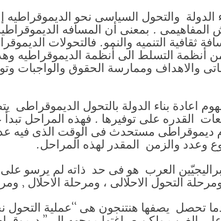
اء الدولة والتحول السياسى نحو الديموقراطيه 
المفاهيمى . بمعنى أن المسافه الديموقراطيه 
فة ثقافية التنميه والنمو. فالتحولات الديموقر
من أنظمة التسلط الى أنظمة الديموقراطيه وهذ
تى والاهداف وممارسة الحقوق والواجبات وت
فهوم اعادة بناء الدولة بالتحول الديموقراطى 
 القدره على توفيرها . فهذه المراحل تبدأ عا
م ديموقراطى مستحدث فى الوقت الذى فيه عدم
وع وعدد والزمن المقدر لهذه المراحل.
راليجيّين العرب هو فى حد ذاته لم يرسو على ب
رحلة التحول الاحلالى ، ومرحلة الاحلال , ومرح
ما تحصل يصفها هنتنجون هى “عملية التحول نحو
لى الغرب ولكن صياغتها موجهه الى” ديموقراطيا