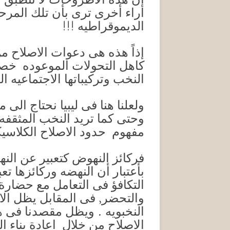
أراء أخرى ترى بأن تلك المرح
الديموقراطيه !!!
إذاً هذه هى دعوات الاصلاح من 
كاهل التحولات الموعوده خصوص
النخب وتركيباتها الاجتماعيه ال
ولعلنا هنا فى ليبيا نحتاج الى
وحتى كما تريد النخب المثقفه,
مفهوم حدود الاصلاح الكلاسيك
فركائز النهوض كتعبير عن الن
بأعتبار أن النهضه وركائزها ت
التكافؤ فى التعامل مع حضارة
والتحضر, فى المقابل يظل الا
النخبويه . ويظل مقصدنا فى ه
الاصلاح من خلال اعادة بناء ال