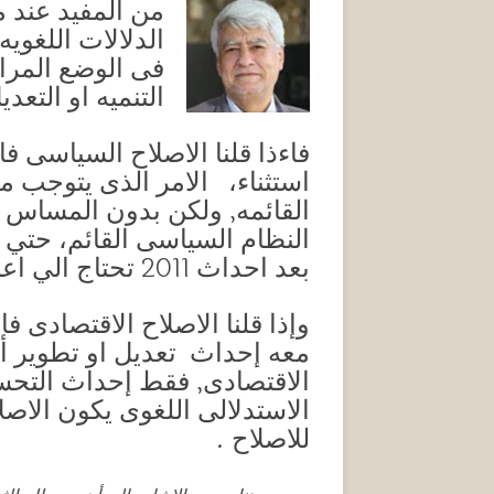
من المفيد عند م
الدلالات اللغويه
فى الوضع المراد
التنميه او التعد
فاءذا قلنا الاصلاح السياسى ف
استثناء، الامر الذى يتوجب 
القائمه, ولكن بدون المساس ب
النظام السياسى القائم، حتي يص
بعد احداث 2011 تحتاج الي اعادة صياغة مقاهيمها للاصرح والتحول والبناء.
وإذا قلنا الاصلاح الاقتصادى ف
معه إحداث تعديل او تطوير أ
الاقتصادى, فقط إحداث التحسي
الاستدلالى اللغوى يكون الاصلاح
للاصلاح .