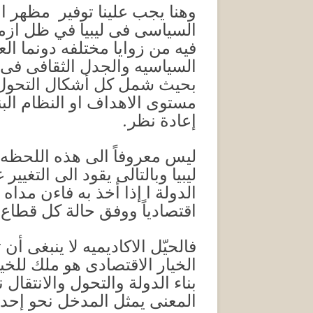
وهنا يجب علينا توفير مظهر ا
السياسى فى ليبيا في ظل ازمة 
فيه من زوايا مختلفه دونما ال
السياسيه والجدل الثقافى فى ل
بحيث شمل كل أشكال التحول ا
مستوى الاهداف او النظام البني
إعادة نظر.
ليس معروفاً الى هذه اللحظه م
ليبيا وبالتالى يقود الى التغي
الدولة ا إذا أخذ به فاءن مداه
اقتصادياً ووفق حالة كل قطاع
فالحيّل الاكاديميه لا ينبغى أ
الخيار الاقتصادى هو ملك للخ
بناء الدولة والتحول والانتقال
المعنى يمثل المدخل نحو إحدا