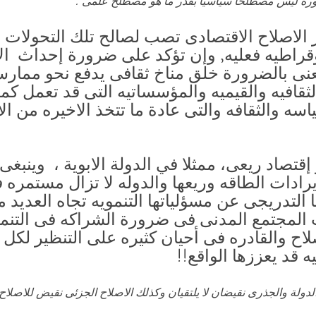
وره ليس مصطلحاً سياسياً بقدر ما هو مصطلح علمى .
ر الاصلاح الاقتصادى تصب لصالح تلك التحولات 
طيه فعليه, وإن تؤكد على ضرورة إحداث الاصلا
عنى بالضرورة خلق مناخ ثقافى يدفع نحو ممارس
لثقافيه والقيميه والمؤسساتيه التى قد تعمل كمو
ه والثقافه والتى عادة ما تتخذ الاخيره من الاص
و إقتصاد ريعى، ممثلا في الدولة الابوية ، وينبغ
يرادات الطاقه وريعها والدوله لا تزال مستمره ف
 التدريجى عن مسؤلياتها التنمويه تجاه العديد
لمجتمع المدنى فى ضرورة الشراكه فى التنمي
لاح والقادره فى أحيان كثيره على التنظير لكل 
ه قد يعززها الواقع!!
الدولة والجذرى نقيضان لا يلتقيان وكذلك الاصلاح الجزئى نقيض للاصلا