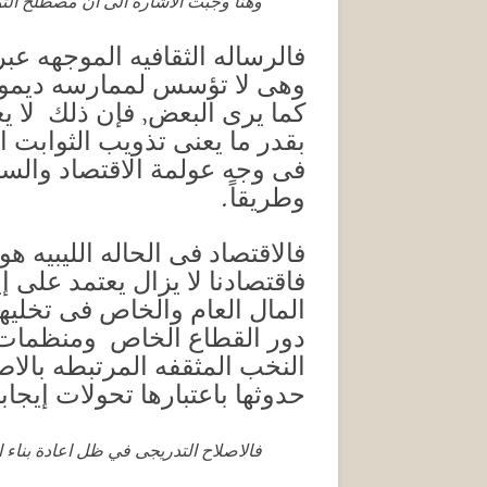
وهنا وجبت الاشاره الى أن مصطلح الث
فالرساله الثقافيه الموجهه عب
وهى لا تؤسس لممارسه ديموقرا
كما يرى البعض, فإن ذلك لا ي
بقدر ما يعنى تذويب الثوابت ا
فى وجه عولمة الاقتصاد والسياس
وطريقاً.
فالاقتصاد فى الحاله الليبيه ه
فاقتصادنا لا يزال يعتمد على إ
المال العام والخاص فى تخليها
دور القطاع الخاص ومنظمات ا
النخب المثقفه المرتبطه بالاص
حدوثها باعتبارها تحولات إيجابي
فالاصلاح التدريجى في ظل اعادة بناء 