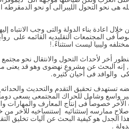
له هى نحو التحول الليبرالى او نحو الدمقرطه 
خلال اعادة بناء الدولة والتى وجب الانتباه إلي
اً فى المجتمعات التقليديه القائمه على روا
مختلفه وليبيا ليست استثناءً.!
 منظور أخر لأحداث التحول والانتقال نحو مجتمع
 إنه البحث عن مشروع نهضوى وهو قد يعنى مرادفا
ى والوافد فى أحيان كثيره.
هضه تستهدف تحقيق التقدم والتحديث والحداثه و
عبير واسع وشامل للحراك المجتمعى يسعى دوماً 
 الأخر خصوصاً فى إنتاج المعارف والمهارات وا
صلاح ممارسه إستثنائيه إستنساخيه للأخر من خل
ذا الجدل هو كيفية البحث عن آليات تخليق التق
دولة .