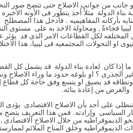
و جانب من جوانب الاصلاح حتى تتضح صور التحل
بناء الدولة مثلاً أخذ يتطور فى الأونه الاخيره
عنايه بأركانه المفاهيميه . فأدخل هذا المصطل
يبيا فجاءةً , ومحاولة الاخذ به على مستوى ال
لمختلفه لكل القطاعات الامر الذى قد يؤثر ع
وى او التحولات المجتمعيه فى ليبيا، هذا الاختلال
ا إذا كان لعادة بناء الدولة قد يشمل كل القط
ير غير الجذرى ؟ او بلوغه حدود ما وراء الاصلاح 
 ونطاقه قد يضيق او يتسع وفق حاجة كل قطاع إن ك
 والغرض من إعادة بنائه.
ن تنطلى على أحد بأن الاصلاح الاقتصادى يؤدى ا
يار السياسى وإرادته. فمن هذا التعريف يتضح 
 نحو الديموقراطيه من خلال الاصلاح الاقتصادى ,
ث الديموقراطيه وخلق المناخ الملائم لممارسته