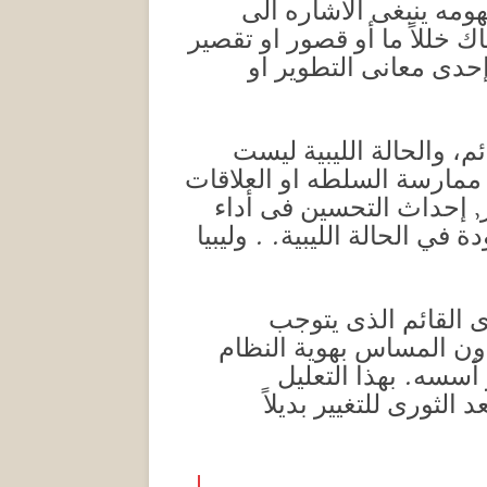
ومه ينبغى الاشاره الى
اك خللاً ما أو قصور او تقصير
إحدى معانى التطوير او
م، والحالة الليبية ليست
ممارسة السلطه او العلاقات
, إحداث التحسين فى أداء
ي الحالة الليبية. . وليبيا
دى القائم الذى يتوجب
ون المساس بهوية النظام
أسسه. بهذا التعليل
الثورى للتغيير بديلاً