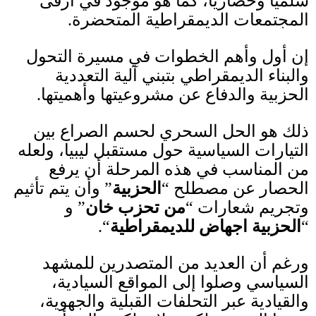
سلميا وحضاريا، كما هو موجود في أرقى
المجتمعات الديمقراطية المتحضرة
.
إن أول وأهم الخطوات في مسيرة التحول
والبناء الديمقراطي بتبني آلية التعددية
الحزبية والدفاع عن مشروعيتها وأهميتها.
ذلك هو الحل السحري لحسم الصراع بين
التيارات السياسية حول مستقبل ليبيا، ولعله
من المناسب في هذه المرحلة أن يرفع
الحصار عن مصطلح
“
الحزبية
”
وأن يتم تأثيم
وتجريم شعارات
“
من تحزب خان
”
و
“
الحزبية اجهاض للديمقراطية
“.
ورغم أن العديد من المتصدرين للمشهد
السياسي وصلوا إلى المواقع السيادية،
والقيادية عبر التحلفات القبلية والجهوية،