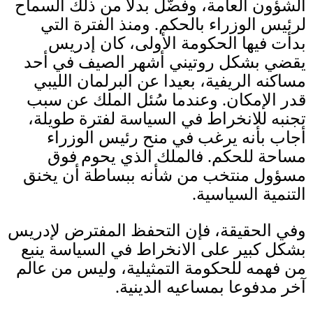
الشؤون العامة، وفضّل بدلا من ذلك السماح
لرئيس الوزراء بالحكم
.
ومنذ الفترة التي
بدأت فيها الحكومة الأولى، كان إدريس
يقضي بشكل روتيني أشهر الصيف في أحد
مساكنه الريفية، بعيدا عن البرلمان الليبي
قدر الإمكان
.
وعندما سُئل الملك عن سبب
تجنبه للانخراط في السياسة لفترة طويلة،
أجاب بأنه يرغب في منح رئيس الوزراء
مساحة للحكم
.
فالملك الذي يحوم فوق
مسؤول منتخب من شأنه ببساطة أن يخنق
التنمية السياسية
.
وفي الحقيقة، فإن التحفظ المفترض لإدريس
بشكل كبير على الانخراط في السياسة ينبع
من فهمه للحكومة التمثيلية، وليس من عالم
آخر مدفوعا بمساعيه الدينية
.