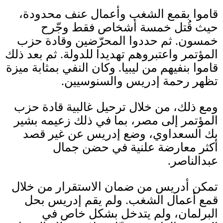
قاموا بقمع الشغب وأعمال عنف محدودة،
حيث قُتل خمسة أشخاص فقط وجّرح
خمسون
.
ثم حددوا المحرّضين وقادة حزب
المؤتمر واعتبروهم تهديدا للدولة
.
ثم بعد ذلك
قاموا بنفيهم من ليبيا
.
وكان النفي بمثابة ميزة
تظهر رحمة إدريس والسنوسيين
.
ومع ذلك، من خلال ترحيل غالبية قادة حزب
المؤتمر إلى مصر، بما في ذلك زعيمه بشير
بك السعداوي، وضع إدريس عن غير قصد
أكثر معارضة علنية في حضن جمال
عبدالناصر
.
تمكن أدريس من ضمان الاستقرار من خلال
قمع أعمال الشغب
.
ولم يقم إدريس بحل
البرلمان، ولم يتدخل بشكل خاص في