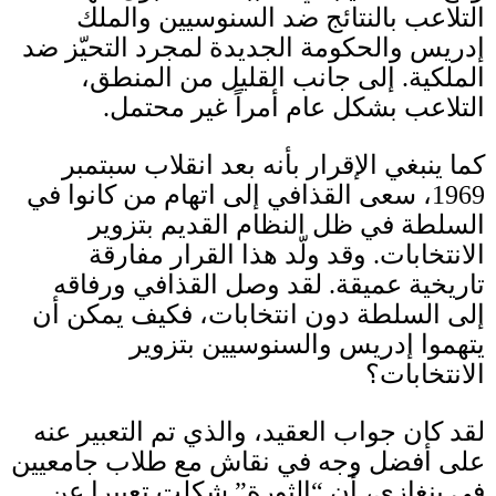
التلاعب بالنتائج ضد السنوسيين والملك
إدريس والحكومة الجديدة لمجرد التحيّز ضد
الملكية
.
إلى جانب القليل
من المنطق،
التلاعب بشكل عام أمراً غير محتمل
.
كما ينبغي الإقرار بأنه بعد انقلاب سبتمبر
1969
، سعى القذافي إلى اتهام من كانوا في
السلطة في ظل النظام القديم بتزوير
الانتخابات
.
وقد ولّد هذا القرار مفارقة
تاريخية عميقة
.
لقد وصل القذافي ورفاقه
إلى السلطة دون انتخابات، فكيف يمكن أن
يتهموا إدريس والسنوسيين بتزوير
الانتخابات؟
لقد كان جواب العقيد، والذي تم التعبير عنه
على أفضل وجه في نقاش مع طلاب جامعيين
في بنغازي، أن
“
الثورة
”
شكلت تعبيرا عن