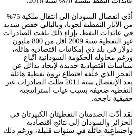
عائدات النفط
بنسبة
70%
سنة
2016.
أدّى انفصال السودان إلى انتقال ملكية
75%
من الآبار النفطية لجوبا، وبالتالي خفض شديد
في عائدات النفط
.
بإزاء ذلك بلغت الصادرات
غير النفطية سنة
2009
أقل من
800
مليون
دولار في بلد ذي إمكانيات اقتصادية هائلة،
ورغم محاولة الحكومة السودانية اتّباع
سياسات اقتصادية جديدة لإيجاد بدائل عن
العجز الذي خلّفه اقتطاع ثروة نفطية هائلة
بعد الإنفصال سنة
2011
ظلّت الصادرات غير
النفطية ضعيفة بسبب غياب استراتيجية
حقيقية ناجحة
.
لقد أدّت الصدمتان النفطيتان الكبيرتان في
الجزائر والسودان إلى نتائج اقتصادية
واجتماعية هائلة في سنوات قليلة، ورغم ذلك