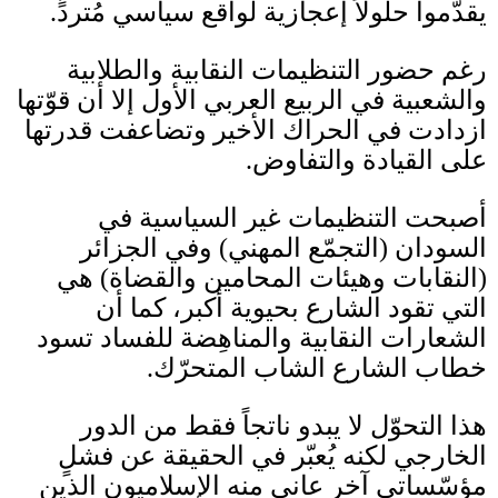
يقدّموا حلولاً إعجازية لواقع سياسي مُتردٍّ
.
رغم حضور التنظيمات النقابية والطلابية
والشعبية في الربيع العربي الأول إلا أن قوّتها
ازدادت في الحراك الأخير وتضاعفت قدرتها
على القيادة والتفاوض
.
أصبحت التنظيمات غير السياسية في
السودان
(
التجمّع المهني
)
وفي الجزائر
(
النقابات وهيئات المحامين والقضاة
)
هي
التي تقود الشارع بحيوية أكبر، كما أن
الشعارات النقابية والمناهِضة للفساد تسود
خطاب الشارع الشاب المتحرّك
.
هذا التحوّل لا يبدو ناتجاً فقط من الدور
الخارجي لكنه يُعبّر في الحقيقة عن فشلٍ
مؤسّساتي آخر عانى منه الإسلاميون الذين