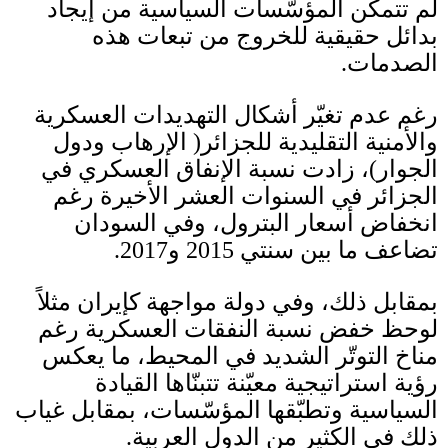
لم تتمكّن المؤسّسات السياسية من إيجاد
بدائل حقيقية للخروج من تبعات هذه
الصدمات
.
رغم عدم تغيّر أشكال التهديدات العسكرية
والأمنية التقليدية للجزائر
(
الإرهاب ودول
الجوار
)
، زادت نسبة
الإنفاق العسكري
في
الجزائر في السنوات العشر الأخيرة رغم
انخفاض أسعار البترول، وفي السودان
تضاعف ما بين سنتي
2015
و
2017.
بمقابل ذلك، وفي دولة مواجهة كإيران مثلاً
لوحظ خفض نسبة النفقات العسكرية رغم
مناخ التوتّر الشديد في المحيط، ما يعكس
رؤية استراتيجية معيّنة تتبنّاها القيادة
السياسية وتطبّقها المؤسّسات، بمقابل غياب
ذلك في الكثير من الدول العربية
.