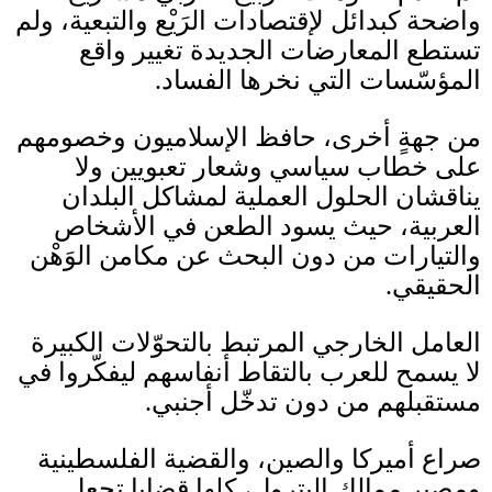
واضحة كبدائل لإقتصادات الرَيْع والتبعية، ولم
تستطع المعارضات الجديدة تغيير واقع
المؤسّسات التي نخرها الفساد
.
من جهةٍ أخرى، حافظ الإسلاميون وخصومهم
على خطاب سياسي وشعار تعبويين ولا
يناقشان الحلول العملية لمشاكل البلدان
العربية، حيث يسود الطعن في الأشخاص
والتيارات من دون البحث عن مكامن الوَهْن
الحقيقي
.
العامل الخارجي المرتبط بالتحوّلات الكبيرة
لا يسمح للعرب بالتقاط أنفاسهم ليفكّروا في
مستقبلهم من دون تدخّل أجنبي
.
صراع أميركا والصين، والقضية الفلسطينية
ومصير ممالك البترول، كلها قضايا تجعل