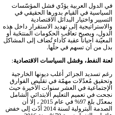
في الدول العربية يؤدّي فشل المؤسّسات
السياسية في القيام بدورها الحقيقي في
التسيير واختيار البدائل الاقتصادية
والاستراتيجية إلى تهديد الاستقرار داخل هذه
الدول، ويصبح تعاقُب الحكومات المنتخَبة أو
المعيّنة أحياناً عقبة كأداء تُضاف إلى المشاكل
بدل من أن تسهم في حلّها
.
لعنة النفط، وفشل السياسات الاقتصادية
:
رغم تسديد الجزائر أغلب ديونها الخارجية
وتحقيق مُعدّلات مهمّة في تقليص الفوارق
الإجتماعية في العشر سنوات الأخيرة حيث
نجحت في تعميم التعليم الابتدائي الشامل
بمعدّل بلغ
97%
في عام
2015
، إلا أن
الصدمة البترولية لسنة
2014
أدّت إلى
خفض