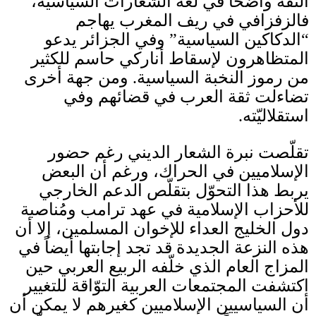
الثقة واضحاً في لغة الشعارات السياسية،
فالزفزافي في ريف المغرب يهاجم
“
الدكاكين السياسية
”
وفي الجزائر يدعو
المتظاهرون لإسقاط أناركي حاسم للكثير
من رموز النخبة السياسية
.
ومن جهة أخرى
تضاءلت ثقة العرب في قضائهم وفي
استقلاليّته
.
تقلّصت نبرة الشعار الديني رغم حضور
الإسلاميين في الحراك، ورغم أن البعض
يربط هذا التحوّل بتقلّص الدعم الخارجي
للأحزاب الإسلامية في عهد ترامب ومُناصبة
دول الخليج العداء للإخوان المسلمين، إلا أن
هذه النزعة الجديدة قد تجد إجابتها أيضاً في
المزاج العام الذي خلّفه الربيع العربي حين
اكتشفت المجتمعات العربية التوّاقة للتغيير
أن السياسيين الإسلاميين كغيرهم لا يمكن أن