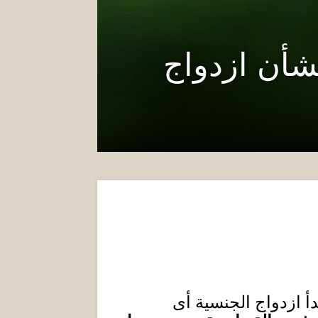
بشأن ازدواج
دأ ازدواج الجنسية أى