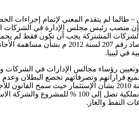
ق – طالما لم يتقدم المعني لإتمام إجراءات ال
 – فإن منصب رئيس مجلس الإدارة في الشركات 
لشركات المشتركة يجب أن تكون فقط لم يحمل 
صاد رقم
207
لسنة
2012
م بشأن مساهمة الأجا
ة في ليبيا
.
ة وتعيين رؤساء مجالس الإدارات في الشركات و
جميع قراراتهم وتصرفاتهم تخضع البطلان وعدم 
ة
2010
بشأن الإستثمار ح
يث سمح القانون للأج
 بملكية تصل إلى
100 %
للمشروع والشركة الاست
ات النفط والغاز
.