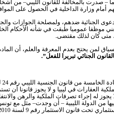
 – صدرت بالمخالفة للقانون الليبي
–
من أشخاص
تهم أمام وزارة الداخلية في الحصول على المواف
لدعوى الجنائية ضدهم، ولمصلحة الجوازات والجن
عني موظفا عموميا طبقت في شأنه الأحكام الخ
 متى كان لذلك مقتضى
.
سياق لمن يحتج بعدم المعرفة والعلم، أن المادة 
القانون الجنائي تبريرا للفعل”
.
ادة الخامسة من قانون الجنسية الليبي رقم
24
ل
كية العقارات في ليبيا و لا يجوز قانونا أن تستم
ا يجوز له إجراء تصرفات الملكية والرهن والانتف
ها من الدولة الليبية – أن وجدت
–
مثل مع تونس 
ثماري تحت قانون الاستثمار رقم
9
لسنة
2010