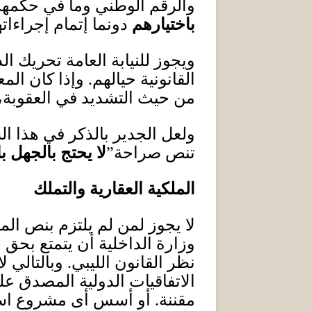
والرقم الوطني وما في حكمهما
باختيارهم
دونما إتمام إجراءا
ويجوز للنيابة العامة تحريك ا
القانونية حيالهم
.
وإذا كان الم
من حيث التشديد في العقوبة،
ولعل الجدير بالذكر في هذا ال
تنص صراحة”
لا يحتج بالجهل ب
الملكية العقارية والتملك
لا يجوز لمن لم يلتزم بنص الم
وزارة الداخلية أن يتمتع بحق مل
نظر القانون الليبي
.
وبالتالي ل
الاتفاقيات الدولية المصدق علي
مقننة
.
أو أسس أى مشروع است