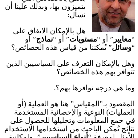
يتميزون بها، وبذلك علينا أن
نسأل
:
هل بالإمكان الاتفاق على
“
معايير
” أو “
مستويات
” أو “
نماذج
” أو
“
وسائل
” تُمكننا من قياس هذه الخصائص؟
وهل بالإمكان التعرف على السياسيين الذين
تتوافر بهم هذه الخصائص؟
وما هي درجة توافرها بهم؟
.
المقصود بـ”المقياس” هنا هو العملية
(
أو
العمليات
)
النوعية والإحصائية المستخدمة
في جمع المعلومات وتحليلها للحصول على
نتائج تُمكن الباحث من استخدامها الاستخدام
الأمثل لمعرفة “
أنواع السياسيين
”، وإمكانية