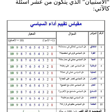
“الاستبيان” الذي يتكون من عشر أسئلة
كالآتي
: