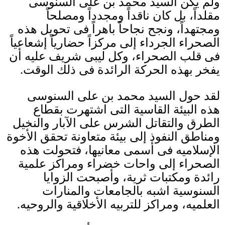
ولم يكن السيد محمد بن على السنوسى
مقلداً، بل كان ناقداً ومجدداً ومصلحاً
ومجتهداً، ونجح نجاحاً باهراً فى تحويل هذه
الصحراء الجرداء إلى مركزاً حضارياً إشعاعياً
فى قلب الصحراء، وكل ليبى شريف عليه أن
يفخر بهذه الحركة الرائدة فى ذلك الوقت
.
لقد حول السيد محمد بن على السنوسى
هذه البيئة القاسية التى اشتهرت بقطاع
الطرق والتقاتل الشرس على الآبار والنخيل
ومناطق النفوذ إلى بيئة متعاونة تحقق الأخوة
الإسلاميه فى أسمى معانيها، فتحولت هذه
الصحراء إلى واحات خضراء ومراكز علمية
رائدة ومكتبات ثرية، وأصبحت الزوايا
السنوسية اشبه بالجامعات والمنارات
العلميه، ومراكز للتربيه الأخلاقية والروحيه
.