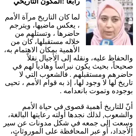
رابعا
:
المكون التاريخي
لما كان التاريخ مرآة الأمم
، يعكس ماضيها، ويترجم
حاضرها ، وتستلهم من
خلاله مستقبلها، كان من
الأهمية بمكان الاهتمام به،
والحفاظ عليه، ونقله إلى الأجيال نقلاً
صحيحاً، بحيث يكون نبراساً وهادياً لهم في
حاضرهم ومستقبلهم
.
فالشعوب التي لا
تاريخ لها لا وجود لها، إذ به قوام الأمم ، تحيى
بوجوده وتموت بانعدامه
.
أنّ للتاريخ أهمية قصوى في حياة الأمم
والشعوب
,
لذلك نجدها أولته رعايتها البالغة،
وسعت إلى جمعه في شكل مدونات عن سير
الأجداد، أو عبر المحافظة على الموروثات،