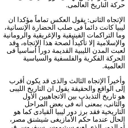
حركة التاريخ العالمى
.
الإتجاه الثانى
:
يقول العكس تماماً مؤكدا ان
ليبيا كانت دائماً فى صلب الحضارة الإنسانية،
وما التراكمات الفينيقية والإغريقية والرومانية
والإسلامية إلا تأكيداً لصحة هذا الإتجاه، وقد
لعبت المدن الليبية القديمة دوراً أساسياً فى
الحركة الفكرية والفلسفية والسياسية
العالمية
.
وأخيراً الإتجاه الثالث والذى قد يكون أقرب
إلى الواقع والحقيقة يقول ان التاريخ الليبى
هو تاريخ التذبذب بين الاتجاهيين الأول
والثانى، بمعنى أنه فى بعض المراحل
التاريخية فقد برز دور ليبيا القيادى كما هو
الحال عندما حكم الأمازيغى شيشنق مصر،
أو الدور الذى لعبه سبتيموس سيفروس فى