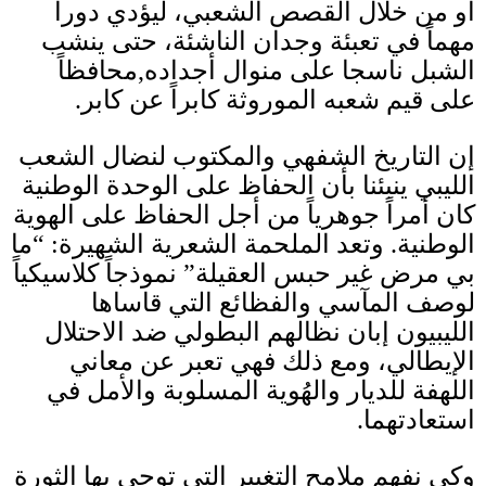
أو من خلال القصص الشعبي، ليؤدي دوراً
مهماً في تعبئة وجدان الناشئة، حتى ينشب
الشبل ناسجا على منوال أجداده
,
محافظاً
على قيم شعبه الموروثة كابراً عن كابر.
إن التاريخ الشفهي والمكتوب لنضال الشعب
الليبي ينبئنا بأن الحفاظ على الوحدة الوطنية
كان أمراً جوهرياً من أجل الحفاظ على الهوية
الوطنية
.
وتعد الملحمة الشعرية الشهيرة
: “
ما
بي مرض غير حبس العقيلة
”
نموذجاً كلاسيكياً
لوصف المآسي والفظائع التي قاساها
الليبيون إبان نظالهم البطولي ضد الاحتلال
الإيطالي، ومع ذلك فهي تعبر عن معاني
اللهفة للديار والهُوية المسلوبة والأمل في
استعادتهما
.
وكي نفهم ملامح التغيير التي توحي بها الثورة