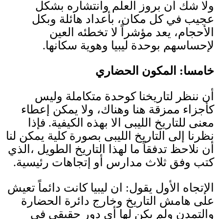
ولا شك أن بروز العلم وانتشاره بشكل
عجيب في كل مكان، بأعداد هائلة وبكل
الأحجام، يعد مؤشراً لا تخطئه العين
لإحساسهم بوحدة ليبيا وهوية سكانها
.
خامسا
:
المكون الحضاري
أن ننظر لتاريخنا كوحدة متكاملة وليس
كأجزاء ممزقة هنا وهناك، ولا يمكن إعطاء
معنى للتاريخ الليبى الا بهذه الكيفية
.
فإذا
نظرنا إلى التاريخ الليبى بصورة كلية يمكن لنا
أن نلاحظ تدفقاً ما لهذا التاريخ الطويل ،الذي
كتب وفق ثلاث مدارس أو إتجاهات رئيسية
.
الإتجاه الأول يقول
:
ان ليبيا كانت دائماً تعيش
على هامش التاريخ وخارج دائرة الحضارة
والتمدن ولم يكن لها أى دور حقيقى فى