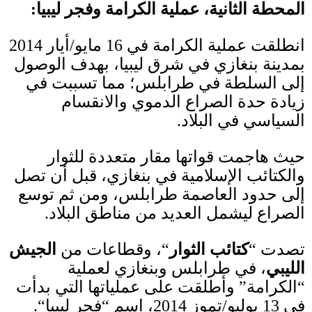
المحطة الثانية، عملية الكرامة وفجر ليبيا
:
انطلقت عملية الكرامة في
16
مايو
/
أيار
2014
بمدينة بنغازي في شرق ليبيا، بهدف الوصول
إلى السلطة في طرابلس؛ مما تسببت في
زيادة حدة الصراع الدموي والانقسام
السياسي في البلاد
.
حيث هاجمت قواتها مقار متعددة للثوار
والكتائب الإسلامية في بنغازي، قبل أن تصل
إلى حدود العاصمة طرابلس، ومن ثم توسع
الصراع ليشمل العديد من مناطق البلاد
.
تصدت
“
كتائب الثوار
“
، وقطاعات من
الجيش
الليبي
، في طرابلس وبنغازي لعملية
“
الكرامة
”
وأطلقت على عملياتها التي بدأت
في
13
يوليو
/
تموز
2014
، اسم
“
فجر ليبيا
“.