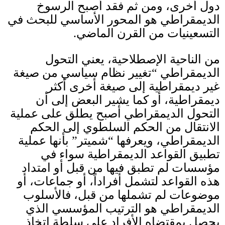
دول أخرى، ومن ثم فقد أصبح الرسوخ
الديمقراطي هو المحور الأساسي للبحث في
التسعينيات من القرن الماضي
.
من الناحية الإصطلاحية، يعني التحول
الديمقراطي “تغيير نظام سياسي من صيغة
غير ديمقراطية إلى صيغة أخرى أكثر
ديمقراطية، أو كما يشير البعض إلى أن
التحول الديمقراطي أصبح يطلق على عملية
الانتقال من الحكم السلطوي إلى الحكم
الديمقراطي، ويعرفها “شميتر” بأنها عملية
تطبيق القواعد الديمقراطية سواء في
مؤسسات لم تطبق فيها من قبل أو امتداد
هذه القواعد لتشمل أفراداً، أو جماعات، أو
موضوعات لم تشملها من قبل، فالأسلوب
الديمقراطي هو الترتيب المؤسسي الذي
يحصل بمقتضاه الأفراد على سلطة اتخاذ