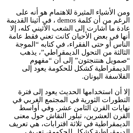
ومن الأشياء المثيرة للاهتمام هو أنه على
الرغم من أن كلمة
demos
، في آثينا القديمة
عادة ما أشارت إلى الشعب الآثيني كله، إلا
أنها في بعض الأحيان كانت تعني فقط عامة
الناس أو حتى الفقراء، في كتابه “الموجة
الثالثة من التحول الديمقراطي”، يذهب
“صمويل هنتنجتون” إلى أن “مفهوم
الديمقراطية كشكل للحكومة يعود إلى
الفلاسفة اليونان
.
إلا أن استخدامها الحديث يعود إلى فترة
التطورات الثورية في المجتمع الغربي في
نهايات القرن الثامن عشر
.
وفي أواسط
القرن العشرين، تبلور النقاش حول معنى
الديمقراطية في ثلاثة اقترابات، هي تعريف
الديمقراطية كشكل للحكومة، تعريف