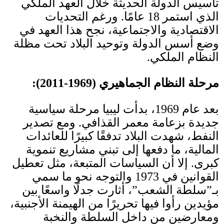
تأسيس الدولة الحديثة خلال العهد الملكي
الذي استمر
18
عامًا
.
ورغم التحديات
الاقتصادية والاجتماعية، نجح هذا العهد في
وضع أسس الدولة وتوحيد البلاد تحت مظلة
النظام الملكي
.
مرحلة النظام الجماهيري
(1969-2011):
بعد عام
1969
، بدأت ليبيا مرحلة سياسية
جديدة بزعامة معمر القذافي
.
ومع تصدير
النفط، شهدت البلاد تدفقًا كبيرًا للعائدات
المالية، ما دفعها إلى تبني مشاريع تنموية
كبرى
.
إلا أن السياسات المتبعة، مثل تعطيل
القوانين في
1973
والتوجه نحو ما سمي
بـ”سلطة الشعب”، أثارت جدلًا واسعًا بين
مؤيدين رأوا فيها تحريرًا من الهيمنة الأجنبية،
ومعارضين من داخل السلطة والنخبة