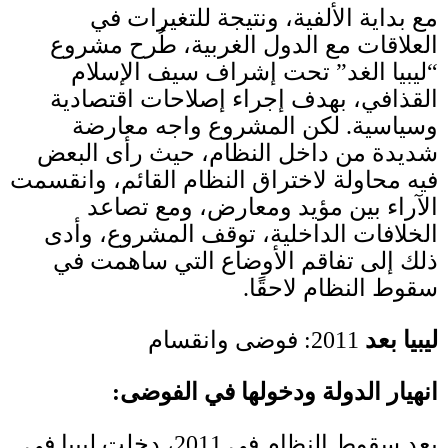
مع بداية الألفية، ونتيجة للتغيرات في
العلاقات مع الدول الغربية، طُرح مشروع
“ليبيا الغد” تحت إشراف سيف الإسلام
القذافي، بهدف إجراء إصلاحات اقتصادية
وسياسية
.
لكن المشروع واجه معارضة
شديدة من داخل النظام، حيث رأى البعض
فيه محاولة لاختراق النظام القائم، وانقسمت
الآراء بين مؤيد ومعارض، ومع تصاعد
الخلافات الداخلية، توقف المشروع، وأدى
ذلك إلى تفاقم الأوضاع التي ساهمت في
سقوط النظام لاحقًا
.
ليبيا بعد
2011:
فوضى وانقسام
انهيار الدولة ودخولها في الفوضى
:
بعد سقوط النظام في
2011
، دخلت ليبيا في