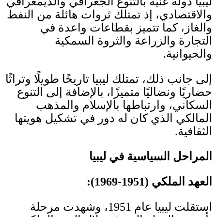
ليبيا دولة غنية بالتنوع الجغرافي والديمغرافي
والاقتصادي، إذ تمتلك ثروات هائلة من النفط
والغاز، كما تتميز بقطاعات واعدة في
التجارة والزراعة والثروة السمكية
والحيوانية
.
إلى جانب ذلك، تمتلك ليبيا تاريخًا طويلًا وتراثًا
حضاريًا ونضاليًا متميزًا، بالإضافة إلى التنوع
السكاني، وارتباطها بالإسلام والمذهب
المالكي الذي كان له دور في تشكيل هويتها
الثقافية
.
المراحل السياسية في ليبيا
العهد الملكي
(1951-1969):
استقلت ليبيا عام
1951
، وشهدت مرحلة