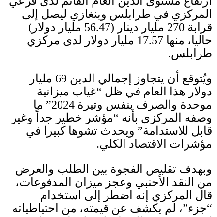
ارتفاع مستوى الدين العام القائم لدى فرعي
المركزي في طرابلس وبنغازي ليصل إلى
قرابة
270
مليار دينار
(56.47
مليار دولار
)
حاليا، منها
17.57
مليار دولار لدى مركزي
طرابلس
.
ويُتوقع أن يتجاوز إجمالي الدين
69
مليار
دولار هذا العام في ظل “غياب ميزانية
موحدة والصرف بنفس وتيرة
2024”
ما
وصفه المركزي بأنه “مؤشر خطير جداً وغير
قابل للاستدامة” ويحدث تشوها كبيرا في
مؤشرات الاقتصاد الكلي
.
وبهدف تقليص الفجوة بين الطلب والعرض
من النقد الأجنبي وعجز ميزان المدفوعات،
قال المركزي إنه اضطر إلى استخدام
“جزء”، لم يكشف عن قيمته، من احتياطياته