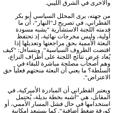
والأخرى في الشرق الليبي
.
من جهته، يرى المحلل السياسي أبو بكر
القطراني، في تصريح لـ
“
النهار
“
، أن ما
قدمته اللجنة الاستشارية
“
يشبه مسودة
أولية، وليس مخرجات نهائية، إذ تحتفظ
البعثة الأممية بحق مراجعتها وتعديلها إذا
اقتضت الظروف السياسية
“.
ويتساءل
: “
كيف
يُعاد عرض نتائج اللجنة على أطراف النزاع،
وهم أصحاب مصلحة مباشرة للبقاء في
السلطة؟ ما يعني أن البعثة منحتهم فعلياً حق
الاعتراض
“.
ويعتبر القطراني أن المبادرة الأميركية، في
المقابل، هي
“
أشبه بخطة بديلة، يُحتمل
استخدامها في حال فشل المسار الأممي، أو
كورقة ضغط إضافية
“.
كما يستبعد إمكانية