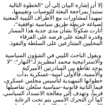
إلا أن إشارة البيان إلى أن
“
الخطوة التالية
ستبدأ بمراجعة البعثة للتوصيات وتقييمها،
تمهيداً لمشاورات مع الأطراف الليبية المعنية
لصياغة خريطة طريق سياسية توافقية
“
،
أثارت شكوكاً بشأن مدى جدية هذا المسار
وقدرة البعثة على فرضه على الفرقاء
المحليين المتنازعين على السلطة والنفوذ
.
ويقول الباحث الليبي في الشؤون السياسية
والاستراتيجية محمد امطيريد لـ
“
النهار
“: “
لا
يوجد تقاطع بين المبادرتين الأميركية
والأممية، فالأولى أمنية–عسكرية بدأت
خطواتها التمهيدية لتأسيس مجلس عسكري،
فيما الثانية قانونية–سياسية ستُعلن تفاصيلها
قريباً، وتهدف إلى معالجة الانسداد السياسي
.
كما أن التحرك الأممي يتم تحت الرعاية