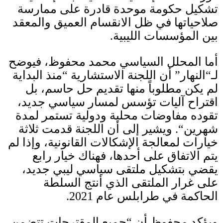
تشكيل حكومة موحدة قادرة على ممارسة
صلاحياتها في ظل الانقسام العميق والمعقد
بين المؤسسات الليبية
.
أما المحلل السياسي محمد محفوظ، فيوضح
لـ
“
النهار
”
أن اللجنة الاستشارية
“
منذ البداية
لم يكن مطلوباً منها تقديم حل حاسم، بل
اقتراح آليات تؤسس لمسار سياسي جديد،
تقوده مفاوضات محلية ودولية تستمر لمدة
شهرين
“.
ويشير إلى أن اللجنة قدمت ثلاثة
خيارات لمعالجة الإشكالات القانونية، وإذا لم
يتم الاتفاق على أحدها، فهناك خيار رابع
يقضي بتشكيل ملتقى سياسي ليبي جديد،
على غرار الملتقى الذي أنتج السلطة
الحاكمة في طرابلس عام
2021.
ويؤكد محفوظ أن
“
جميع المقترحات تتضمن