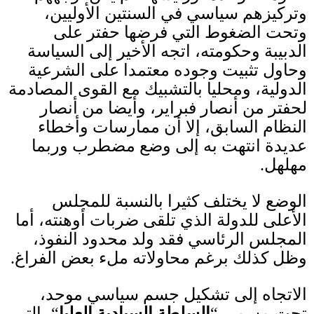
وتركيزهم سياسي في السنتين الأوليين،
وتحت الضغوط التي فرضها حفتر على
ا
ل
دبيبة وحكومته، اتجه الأخير إلى السياسة
وحاول تثبيت وجوده معتمدا على الشرعية
الدولية، ومحليا بالتشبيك مع القوى المصادمة
لحفتر من أنصار فبراير، وأيضا من أنصار
النظام السابق
، إلا أن ممارسات وأخطاء
عديدة انتهت به إلى وضع مضطرب وربما
مهلهل
.
الوضع لا يختلف كثيرا بالنسبة للمجلس
الأعلى للدولة الذي تلقى ضربات أوهنته، أما
المجلس الرئاسي فقد ولد محدود النفوذ،
وظل كذلك برغم محاولاته ملء بعض الفراغ
.
الاتجاه إلى تشكيل جسم سياسي موحد،
تحت مسمى
“
السلطة السيادية العليا
“
، التي