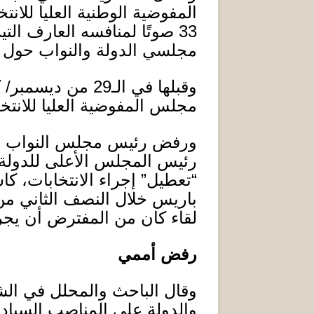
المفوضية الوطنية العليا للان
33
صوتًا لمنافسه العارف التي
مجلسي الدولة والنواب حول إد
وقبلها في الـ
29
من ديسمبر
/
ك
مجلس المفوضية العليا للانتخ
ورفض رئيس مجلس النواب اللي
رئيس المجلس الأعلى للدولة 
“
تعطيل
”
إجراء الانتخابات، ك
باريس خلال النصف الثاني م
لقاء كان من المفترض أن يجر
رفض أممي
وقال الباحث والمحلل في الش
والدولة على المناصب السيادية،