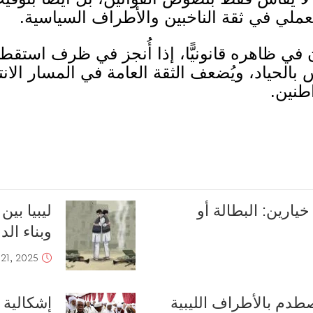
لعملي في ثقة الناخبين والأطراف السياسية
.
 في ظاهره قانونيًّا، إذا أُنجز في ظرف استق
بالحياد، ويُضعف الثقة العامة في المسار الان
طنين
.
خيارين: البطالة أو
ليبيا بي
وبناء الد
21, 2025
صطدم بالأطراف الليبية
إشكالية 