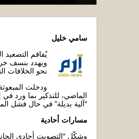
سامي خليل
يُفاقم التصعيد 
ويهدد بنسف خريط
نحو الخلافات ا
ودخلت المبعوثة ا
الماضي، للتذكير بما ورد في إ
“
آلية بديلة
”
في حال فشل المج
مسارات أحادية
وشكّل
“
التصويت أحادي الجا