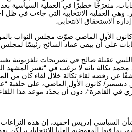
تخابات، منعرَجًا خطيرًا في العملية السياسية ب
ر
.
وهي العملية الانتخابية التي جاءت في ظل ا
ارة الاستحقاق الانتخابي
.
انون الأول الماضي صوّت مجلس النواب بالمو
ابات على أن يبقى عماد السائح رئيسًا لمجلس 
بي عقيلة صالح في تصريحات تلفزيونية تغيير
محمد تكالة بأنه لا يرغب في
“
تغيير المشهد ا
اشفًا عن رفضه لقاء تكالة خلال لقاء كان من ا
ن ديسمبر
/
كانون الأول الماضي، على خلفية
“
عد
ي في القاهرة
“
، دون أن يحدّد موعد هذا اللقاء
أن السياسي إدريس احميد، إن هذه النزاعات 
 بما فيها المفوضية العليا للانتخابات، لكن بعد