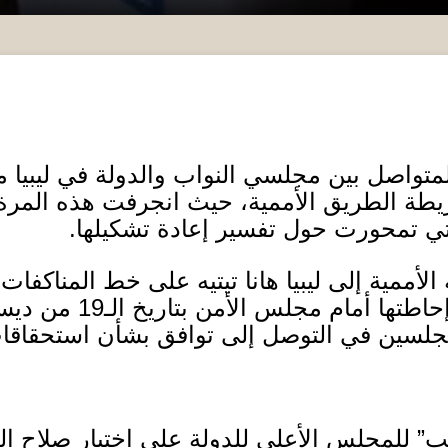
المتواصل بين مجلسي النواب والدولة في ليبيا 
ة الطريق الأممية، حيث انجرفت هذه المرة ال
لتي تمحورت حول تفسير إعادة تشكيلها
.
لأممية إلى ليبيا هانا تيتيه على خط المناكفات ا
حاطتها أمام مجلس الأمن بتاريخ الـ
19
من ديس
لسين في التوصل إلى توافق بشأن استحقاقا
نب
”
للمجلس الأعلى للدولة على اختيار صلاح ا