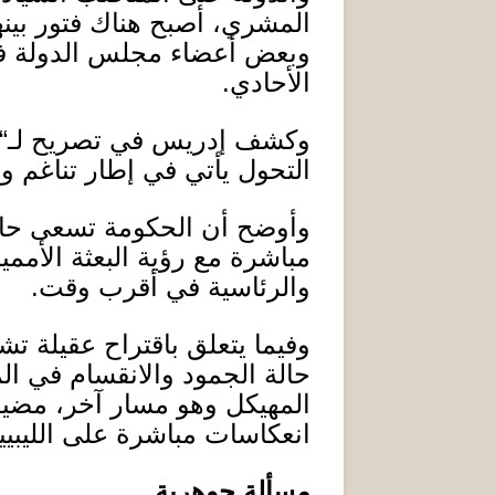
المشري، أصبح هناك فتور بين
وبعض أعضاء مجلس الدولة ف
الأحادي
.
وكشف إدريس في تصريح لـ
“
التحول يأتي في إطار تناغم و
وأوضح أن الحكومة تسعى حالي
مباشرة مع رؤية البعثة الأممي
والرئاسية في أقرب وقت
.
وفيما يتعلق باقتراح عقيلة 
حالة الجمود والانقسام في ا
المهيكل وهو مسار آخر، مضيفًا
انعكاسات مباشرة على الليبيي
مسألة جوهرية