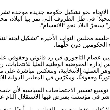
 الاتجاه نحو تشكيل حكومة جديدة موحدة تشرف
يلًا
”
في ظل الظروف التي تمر بها البلاد، محذ
”
سيجرّ البلاد نحو
“
الانقسام
“.
 جلسة مجلس النواب الأخيرة
“
تشكيل لجنة لتنفي
 الحكومتين دون حلّهما
.
يبي عصام التاجوري في رد قانوني وحقوقي عل
إدارة المفوضية الوطنية العليا للانتخابات، رغم
وهر العملية الانتخابية، وتنعكس مباشرة على م
يًّا وحقوقيًّا، ومكرّس في المعايير الدولية للا
 توسيع تفسير الاختصاصات السياسية لأي جسم
مباشر في مؤسسة يفترض فيها الاستقلال التام ع
لا يُقاس فقط بنصوص القوانين، بل أيضًا بتوقي