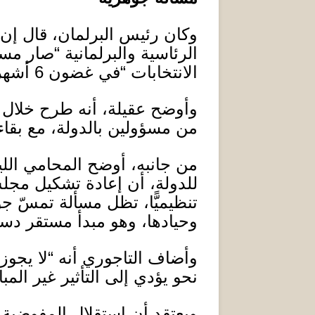
وكان رئيس البرلمان، قال إن
الرئاسية والبرلمانية
“
صار مستح
الانتخابات
“
في غضون
6
أشهر
وأوضح عقيلة، أنه طرح خلال
من مسؤولين بالدولة، مع بقاء
من جانبه، أوضح المحامي الل
للدولة، أن إعادة تشكيل مجلس 
تنظيميًّا، تظل مسألة تمسّ ج
وحيادها، وهو مبدأ مستقر دستور
وأضاف التاجوري أنه
“
لا يجوز
نحو يؤدي إلى التأثير غير ال
ويعتقد أن استقلال المفوضية 