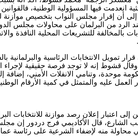
بثية انعدمت فيها المسؤولية الوطنية، فالقوان
 إلى أن إقرار مجلس النواب بتخصيص موازنة للا
ت بند الرد من البرلمان على محاولات مجلس ال
بات بالمخالفة للتشريعات المحلية النافذة والاتف
ر تمويل الانتخابات الرئاسية والبرلمانية بال
قال قشوط إنه لا توجد فرصة حقيقية لإجراء انت
مة موحدة، وتنامي الانفلات الأمني، إضافة إ
ار العمل عليه والمتمثل في كمية الأرقام الوطني
ى اعتبار إعلان رصد موازنة للانتخابات البرلم
ب الشارع، قال الأكاديمي فرج دردور إن مج
ي محاولة منه لإضفاء الشرعية على رئاسة عماد