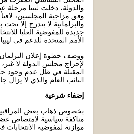
والدولة، دخلت ليبيا مرحلة ع
وفق مزاجية المجلسين، لافتاً
والبرلمانية لا يندرج إلا تح
جديدة للمفوضية العليا للانتخا
الأمم المتحدة للدعم في ليبيا
.
ووصف خطوة إعلان البرلمان قرا
لإحراج مجلس الدولة لا غير، و
المقبلة في ظل عدم وجود حكو
النائب العام والذي لا يزال ج
إضفاء شرعية
بخصوص ذهاب بعض المراقبين إل
مناكفة سياسية لامتصاص غض
موازنة لمفوضية الانتخابات ف