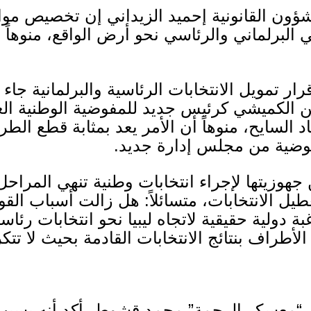
ون القانونية إحميد الزيداني إن تخصيص موا
ابي البرلماني والرئاسي نحو أرض الواقع، منوها
رار تمويل الانتخابات الرئاسية والبرلمانية ج
 الكميشي كرئيس جديد للمفوضية الوطنية العليا
 السايح، منوهاً أن الأمر يعد بمثابة قطع الط
وضية من مجلس إدارة جديد
.
وزيتها لإجراء انتخابات وطنية تنهي المراحل ا
يل الانتخابات، متسائلاً
:
هل زالت أسباب القوة
 دولية حقيقية لاتجاه ليبيا نحو انتخابات رئاس
لأطراف بنتائج الانتخابات القادمة بحيث لا تت
ن
“
معسكر الرجمة
”
محمد قشوط، أكد أنه بسبب