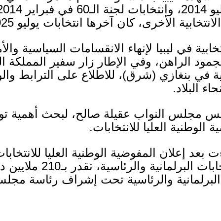
يو
2014
، وانتخابات لجنة الـ
60
في فبراير
2014
انتخابية الأخرى، كان آخرها انتخابات يوليو
25.
خابية في ليبيا لإنهاء الانقسامات السياسية والأ
مود الراهن، وفي الإطار زار سفير المملكة الم
بية في بنغازي
(
شرق
)
، للاطلاع على الترابط وا
اء البلاد
.
ئيس مجلس النواب عقيلة صالح، لبحث أهمية توح
 الوطنية العليا للانتخابات
.
 بعد إعلان المفوضية الوطنية العليا للانتخا
ات البرلمانية والرئاسية، تقدر بـ
210
ملايين د
البرلمانية والرئاسية تحت إشراف رئاسة مجلس