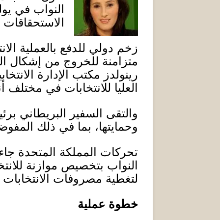
النواب في يول
الاستحقاقات ال
زخم دولي للدفع بالعملية الانت
متزامنة للخروج من إشكال الج
رينولدز مكتب الإدارة الانتخا
العليا للانتخابات في مختلف أنح
والتقى السفير البريطاني بر
وحمايتها، بما في ذلك المفوضية
تحركات المملكة المتحدة جاءت
النواب بتخصيص موازنة للانتخاب
لتغطية مصروفات الانتخابات 
خطوة عملية