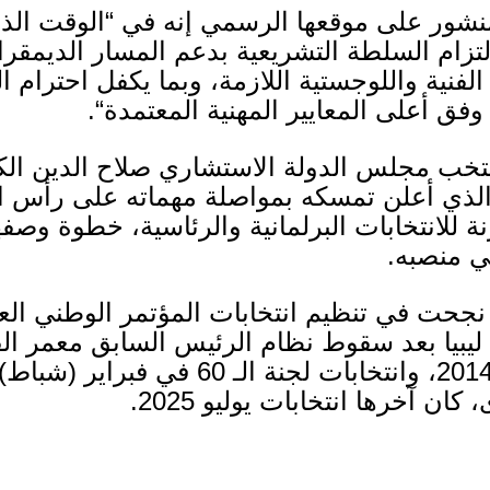
منشور على موقعها الرسمي إنه في
“
الوقت الذ
تزام السلطة التشريعية بدعم المسار الديمقراط
لفنية واللوجستية اللازمة، وبما يكفل احترام ا
 وفق أعلى المعايير المهنية المعتمدة
“.
خب مجلس الدولة الاستشاري صلاح الدين الكم
 الذي أعلن تمسكه بمواصلة مهماته على رأس ا
لانتخابات البرلمانية والرئاسية، خطوة وصفها
في منصبه
.
نجحت في تنظيم انتخابات المؤتمر الوطني الع
 ليبيا بعد سقوط نظام الرئيس السابق معمر ا
201
، وانتخابات لجنة الـ
60
في فبراير
(
شباط
014
، كان آخرها انتخابات يوليو
2025.