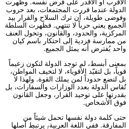
الأقرب أو الأقدر على فرض نفسه
.
وظهرت
الدولة عندما قررت المجتمعات، بعد حروب
وفوضى طويلة، أن ترك السلاح والقرار بيد
الجميع يعني حرباً لا تنتهي
.
فظهرت السلطة
المركزية، والحدود، والقانون، وتحول العنف
من ممارسة فردية إلى احتكار باسم كيان
واحد يُفترض أنه يمثل الجميع
.
بمعنى أبسط، لم توجد الدولة لتكون زعيماً
قوياً، بل لتقيّد الأقوياء، لا لتخيف المواطن،
بل لتضع حدوداً لمن يملك القوة
.
ولهذا لا
تُقاس الدولة بعدد الوزارات والسفارات، بل
بقدرتها على توحيد القرار، وجعل القانون
فوق الأشخاص
.
حتى كلمة دولة نفسها تحمل شيئاً من
المفارقة
.
ففي اللغة العربية، يرتبط أصلها