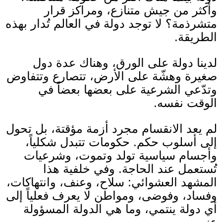
وأكثر من جيش متنازع، ومراكز قرار
متشرذمة؟ لا توجد دولة في العالم تُدار بهذه
الطريقة
.
لدينا دولة على الورق، وهناك عدة دول
صغيرة وهشّة على الأرض، تتصارع وتتفاوض
وتدّعي الشرعية على بعضها بعضاً في
الوقت نفسه
.
لم يعد الانقسام مجرد أزمة مؤقتة، بل تحول
إلى أسلوب حكم
.
حكومات تتبدل شكلياً،
وأجسام سياسية تولد وتموت، وشرعيات
تُستعمل عند الحاجة
.
وفي خلفية هذا
المشهد العشوائي
:
سلاح، وعنف، وانتهاكات،
وفساد، وفوضى، ومواطن لا يعرف فعلياً إلى
أي دولة ينتمي، وما هي الدولة المسؤولة