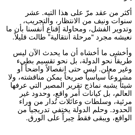
أكثر من عقد مرّ على هذا التيه
.
عشر
سنوات ونيف من الانتظار، والتجريب،
وتدوير الفشل، ومحاولة إقناع أنفسنا بأن ما
نعيشه مجرد
“
مرحلة انتقالية
”
طالت قليلاً
.
وأخشى ما أخشاه أن ما يحدث الآن ليس
طريقاً نحو الدولة، بل نحو تقسيم بطيء
وغير معلن
.
ليس حتى انفصالاً واضحاً أو
مشروعاً سياسياً صريحاً يمكن مناقشته، ولا
شيئاً يشبه نماذج تقرير المصير التي عرفها
العالم، بل كيانات أمر واقع، وحدود غير
مرئية، وسلطات وعائلات تُدار من وراء
الحدود
.
وحلم الدولة يختفي تدريجياً من
الواقع، ويبقى فقط حِبراً على الورق
.
_____________