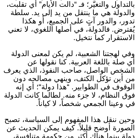
بالتداول والتغيّر؛ فـ
“
دالت الأيام
”
أي تقلبت،
والدولة هي ما ينتقل من يد إلى يد
.
سلطة
تدور، والدور آتٍ على الجميع، أو هكذا
يُفترض
.
فالدولة، في أصلها اللغوي، لا تعني
الاستقرار كما نتخيل
.
وفي لهجتنا الشعبية، لم يكن لمعنى الدولة
أي صلة باللغة العربية
.
كنا نقولها عن
الشخص الواصل، صاحب النفوذ، الذي يعرف
من أين تؤكل الكتف، وينهي مصالحه دون
الوقوف في الطوابير
. “
هذا دولة
“
؛ أي إنه
فوق النظام، لا جزء منه
.
لطالما كانت الدولة
في وعينا الجمعي شخصاً، لا كياناً
.
وحين ننقل هذا المفهوم إلى السياسة، تصبح
الصورة أوضح قليلاً
.
كيف يمكن الحديث عن
دولة بينما هناك أكثر من حكومة متنافسة،