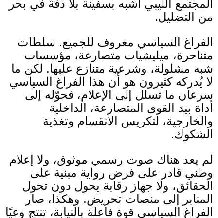
المجتمع الليبي أشبه بسفينة بلا دفة في بحر
من التضليل
.
الفراغ السياسي معروف للجميع
.
سلطات
متناحرة، ميليشيات متصارعة، مؤسسات
شبه مشلولة، وشرعية متنازع عليها
.
لكن ما
لا يُدركه كثيرون هو أن هذا الفراغ السياسي
سرعان ما تسلل إلى الإعلام، فحوّله إلى
أداة بيد القوى المتصارعة، الداخلية
والخارجية، لتكريس الانقسام وتغذية
الشكوك
.
لم يعد هناك صوت رسمي موثوق، ولا إعلام
وطني قادر على فرض رواية مبنية على
الحقائق، ولا جهاز رقابة يحول دون تحول
المنابر إلى منصات تحريض
.
وهكذا، صار
الفراغ السياسي قوة فاعلة بالنيابة، تنتج وعيًا