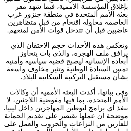
بإغلاق المؤسسة الأممية، فيما شهد مقر
بعثة الأمم المتحدة في منطقة جنزور غرب
العاصمة محاولة اقتحام من قبل متظاهرين
غاضبين قبل أن تتدخل قوات الأمن لمنعهم
.
وتعكس هذه الأحداث حجم الاحتقان الذي
يرافق ملف الهجرة، والذي بات يتجاوز
أبعاده الإنسانية ليصبح قضية سياسية وأمنية
تمس السيادة الوطنية وتثير مخاوف واسعة
بشأن مستقبل التركيبة السكانية للبلاد
.
وفي بيانها، أكدت البعثة الأممية أن وكالات
الأمم المتحدة، بما فيها مفوضية اللاجئين، لا
تنفذ أي برامج لتوطين المهاجرين داخل ليبيا،
موضحة أن عملها يقتصر على تقديم الحماية
للفارين من النزاعات والحروب والعمل على