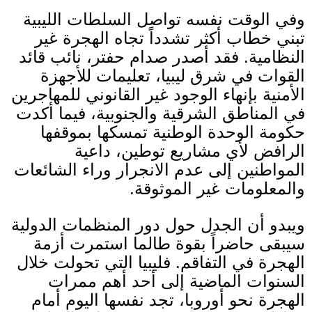
وفي الوقت نفسه تواصل السلطات الليبية
تبني خطاب أكثر تشدداً تجاه الهجرة غير
النظامية
.
فقد أصدر صدام حفتر، نائب قائد
القوات في شرق ليبيا، تعليمات للأجهزة
الأمنية بإنهاء الوجود غير القانوني للمهاجرين
في المناطق الشرقية والجنوبية، فيما أكدت
حكومة الوحدة الوطنية تمسكها بموقفها
الرافض لأي مشاريع توطين، داعية
المواطنين إلى عدم الانجرار وراء الشائعات
والمعلومات غير الموثوقة
.
ويبدو أن الجدل حول دور المنظمات الدولية
سيبقى حاضراً بقوة طالما استمرت أزمة
الهجرة في التفاقم
.
فليبيا التي تحولت خلال
السنوات الماضية إلى أحد أهم ممرات
الهجرة نحو أوروبا، تجد نفسها اليوم أمام