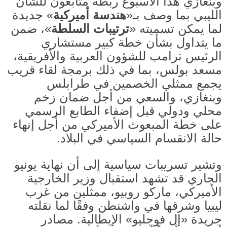
وبنغازي هذا الأسبوع ربطه متابعون للشأن
الليبي بما وصف بـ
«
هندسة أميركية
»
جديدة
لما يمكن تسميته
«
ترتيبات السلطة
»
، ضمن
ما يتداول بشأن خطة كبير مستشاري
الرئيس ترامب للشؤون العربية والأفريقية،
مسعد بولس، بما في ذلك برمجة لقاء قريب
يجمع ممثلي الخصمين في طرابلس
وبنغازي، والسعي من أجل ضمان زخم
محلي ودولي قبل إضفاء الطابع الرسمي
على خطة المبعوث الأميركي من أجل إنهاء
حالة الانقسام السياسي في البلاد
.
وتشير تسريبات سياسية إلى أن نهاية يونيو
الجاري قد تشهد استقبال وزير الخارجية
الأميركي، ماركو روبيو، ممثلين من غرب
ليبيا وشرقها في واشنطن وفقًا لما نقلته
جريدة
«
إل فوجليو
»
الإيطالية
.
مصادر