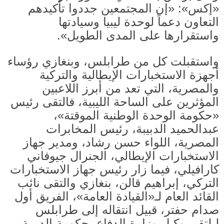
«
إكس
»: «
إن المجتمعين جددوا تأكيدهم
التعاون دعماً لوحدة ليبيا وسيادتها
واستقرارها على المدى الطويل
».
واستقبلت كل من طرابلس، وبنغازي رؤساء
أجهزة الاستخبارات الإيطالية والتركية
والمصرية، التي تعد من أبرز اللاعبين
المؤثرين على الساحة الليبية، فالتقى رئيس
«
حكومة الوحدة الوطنية الموقتة
»
،
عبدالحميد الدبيبة، رئيس المخابرات
المصرية، اللواء حسن رشاد، ومدير جهاز
الاستخبارات الإيطالي، الجنرال جيوفاني
كارافيلي، فيما زار رئيس جهاز الاستخبارات
التركي، إبراهيم قالن، بنغازي والتقى نائب
القائد العام لـ
«
القيادة العامة
»
، الفريق أول
صدام حفتر، قبيل انتقاله إلى طرابلس
ليلتقي وكيل وزارة الدفاع بحكومة الدبيبة