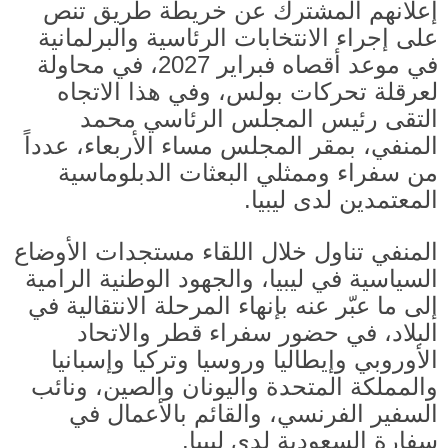
إعلانهم المشترك عن خريطة طريق تنص
على إجراء الانتخابات الرئاسية والبرلمانية
في موعد أقصاه فبراير
2027
، في محاولة
لعرقلة تحركات بولس، وفي هذا الاتجاه
التقى رئيس المجلس الرئاسي محمد
المنفي، بمقر المجلس مساء الأربعاء، عدداً
من سفراء وممثلي البعثات الدبلوماسية
المعتمدين لدى ليبيا
.
المنفي تناول خلال اللقاء مستجدات الأوضاع
السياسية في ليبيا، والجهود الوطنية الرامية
إلى ما عبّر عنه بإنهاء المرحلة الانتقالية في
البلاد، في حضور سفراء قطر والاتحاد
الأوروبي وإيطاليا وروسيا وتركيا وإسبانيا
والمملكة المتحدة واليونان والصين، ونائب
السفير الفرنسي، والقائم بالأعمال في
سفارة السعودية لدى ليبيا
.