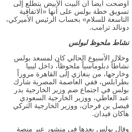
أوضحت أيضاً أن البيت الأبيض يتطلع إلى
تسويق خطة بولس على أنها
«
الاتفاقية
التاسعة للسلام
»
بحساب الرئيس الأميركي،
دونالد ترامب
.
نشاط ملحوظ لبولس
وخلال الأسبوع الحالي كان لمسعد بولس
نشاطاً دبلوماسياً ملحوظاً، داخل ليبيا
وخارجها، من بنغازي إلى القاهرة مروراً
بطرابلس، ففي العاصمة المصرية شارك
بولس في اجتماع ضم وزير الخارجية بدر
عبد العاطي، ووزير الخارجية السعودي
فيصل بن فرحان، ووزير الخارجية التركي
هاكان فيدان
.
وقال بولس بعدها في منشور عبر منصة