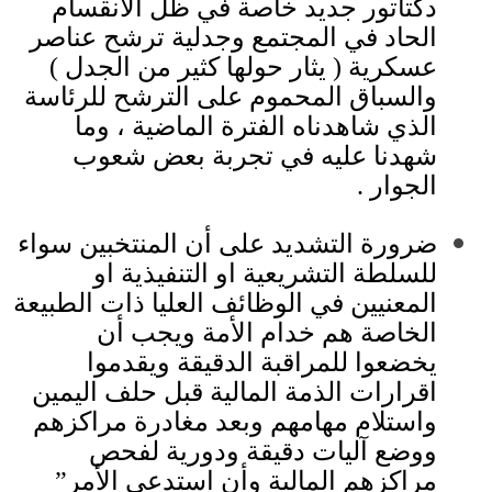
دكتاتور جديد خاصة في ظل الانقسام
الحاد في المجتمع وجدلية ترشح عناصر
عسكرية
(
يثار حولها كثير من الجدل
)
والسباق المحموم على الترشح للرئاسة
الذي شاهدناه الفترة الماضية ، وما
شهدنا عليه في تجربة بعض شعوب
الجوار
.
ضرورة التشديد على أن المنتخبين سواء
للسلطة التشريعية او التنفيذية او
المعنيين في الوظائف العليا ذات الطبيعة
الخاصة هم خدام الأمة ويجب أن
يخضعوا للمراقبة الدقيقة ويقدموا
اقرارات الذمة المالية قبل حلف اليمين
واستلام مهامهم وبعد مغادرة مراكزهم
ووضع آليات دقيقة ودورية لفحص
مراكزهم المالية وأن استدعى الأمر
”