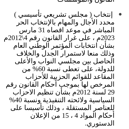
︎
إنتخاب
(
مجلس تشريعي تأسيسي
)
محدد الأجال والمهام بالإنتخاب الحر
المباشر في موعد اقصاه
31
مارس
2023
م ، على غرار القانون رقم
4\2012
م
بشأن انتخابات المؤتمر الوطني العام
وذلك منعا لاستمرار الجدل والخلاف
الحاصل بين مجلسي النواب والأعلى
للدولة، على تعطى نسبة
60%
من
المقاعد للقوائم الحزبية للأحزاب
المرخص لها بموجب أحكام القانون رقم
29
لسنة
2012
م بشأن تنظيم الاحزاب
السياسية ولائحته التنفيذية ونسبة
40%
للعناصر المستقلة ، وذلك تأسيسا على
أحكام المواد
4
،
15
من الإعلان
الدستوري
.