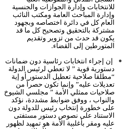
للانتخابات وإدارة الجوازات والجنسية
وإدارة المباحث العامة ومكتب النائب
العام كل في دائرة اختصاصه وبجهود
مشتركة
بالتحقيق وتصحيح كل ما قد
يكون قد حدث من تزوير وتقديم
المتورطين إلى القضاء
.
︎
إن إجراء انتخابات رئاسية دون ضمانات
دستورية قوية
”
لا تعطي لرئيس الدولة
“
مطلقا صلاحية تعطيل الدستور أو إية
تعديلات عليه
”
وإنما تكون حصراً من
صلاحيات ممثلي الأمة
”
مجلسي الشيوخ
والنواب ، ووفق ضوابط مشددة، نؤكد
على خطورة إنتخاب رئيس للدولة دون
الاستناد على نصوص دستور مستفتى
عليه ومقر بأغلبية الأمة هو تمهيد لظهور