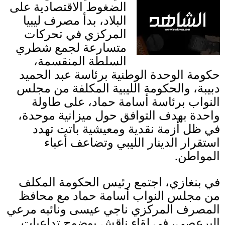
الضغوط الاقتصادية على
البلاد، بدأ مصرف ليبيا
المركزي في تحركات
متسارعة لجمع شطري
السلطة المنقسمة،
حكومة الوحدة الوطنية برئاسة عبد الحميد
دبيبة، والحكومة الليبية المكلفة من مجلس
النواب برئاسة أسامة حماد، على طاولة
واحدة بهدف التوافق حول ميزانية موحدة،
في ظل أزمة نقدية ومعيشية باتت تهدد
استقرار الدينار الليبي وتضاعف أعباء
المواطن
.
في بنغازي، اجتمع رئيس الحكومة المكلف
من مجلس النواب أسامة حماد مع محافظ
المصرف المركزي ناجي عيسى ونائبه مرعي
البرعصي، في لقاء ناقش بوضوح تداعيات