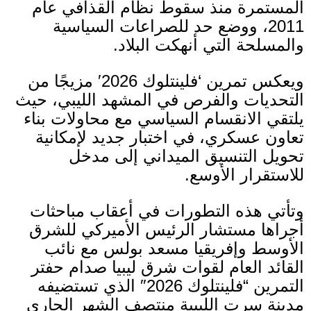
المستمرة منذ سقوط نظام القذافي عام
2011
، ووضع حد للصراعات السياسية
والمسلحة التي أنهكت البلاد
.
ويعكس تمرين
‘
فلينتلوك
2026′
مزيجًا من
التحديات والفرص في المشهد الليبي، حيث
يلتقي الانقسام السياسي مع محاولات بناء
تعاون عسكري، في اختبار جديد لإمكانية
تحويل التنسيق الميداني إلى مدخل
للاستقرار الأوسع
.
وتأتي هذه التطورات في أعقاب مباحثات
أجراها مستشار الرئيس الأميركي للشرق
الأوسط وإفريقيا مسعد بولس مع نائب
القائد العام لقوات شرق ليبيا صدام حفتر
التمرين
“
فلينتلوك
2026″
الذي تستضيفه
مدينة سرت الليبية منتصف الشهر الجاري