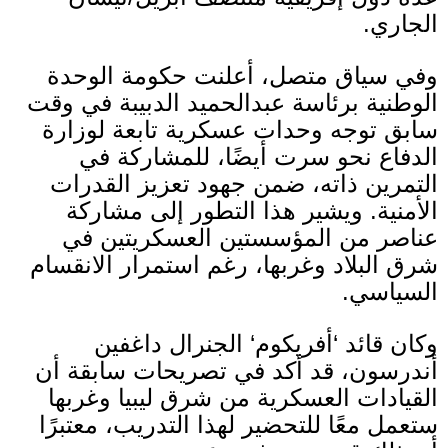
الجاري
.
وفي سياق متصل، أعلنت حكومة الوحدة
الوطنية برئاسة عبدالحميد الدبيبة في وقت
سابق توجه وحدات عسكرية تابعة لوزارة
الدفاع نحو سرت أيضًا، للمشاركة في
التمرين ذاته، ضمن جهود تعزيز القدرات
الأمنية
.
ويشير هذا التطور إلى مشاركة
عناصر من المؤسستين العسكريتين في
شرق البلاد وغربها، رغم استمرار الانقسام
السياسي
.
وكان قائد
‘
أفريكوم
‘
الجنرال داغفين
أندرسون، قد أكد في تصريحات سابقة أن
القيادات العسكرية من شرق ليبيا وغربها
ستعمل معًا للتحضير لهذا التدريب، معتبرًا