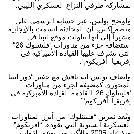
بمشاركة طرفي النزاع العسكري الليبي
.
وأوضح بولس، عبر حسابه الرسمي على
منصة إكس، أن المحادثة اتسمت بالإيجابية،
مشيراً إلى أنها تناولت موقع ليبيا في
استضافة جزء من مناورات
“
فلينتلوك
26″
التي تشرف عليها القيادة الأميركية في
إفريقيا
“
أفريكوم
“.
وأضاف بولس أنه ناقش مع حفتر
“
دور ليبيا
المحوري كمضيفة لجزء من مناورات
‘
فلينتلوك
26′
القادمة للقيادة الأميركية في
إفريقيا
‘
أفريكوم
‘”.
ويُعد تمرين
“
فلينتلوك
”
من أبرز المناورات
العسكرية السنوية التي تقودها
“
أفريكوم
”
منذ عام
2005
والأكبر من نوعه للقوات