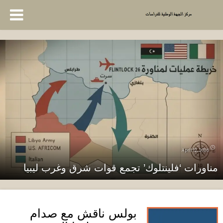
April 12, 2026
مناورات ‘فلينتلوك’ تجمع قوات شرق وغرب ليبيا
بولس ناقش مع صدام