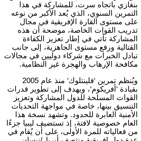
بنغازي باتجاه سرت، للمشاركة في هذا
التمرين السنوي، الذي يُعد الأكبر من نوعه
على مستوى القارة الإفريقية في مجال
تدريب القوات الخاصة، موضحة أن هذه
المشاركة تأتي في إطار تعزيز الكفاءة
القتالية ورفع مستوى الجاهزية، إلى جانب
تبادل الخبرات مع شركاء دوليين في مجالات
مكافحة الإرهاب والهجرة غير النظامية
.
ويُنظم تمرين
‘
فلينتلوك
‘
منذ عام
2005
بقيادة
‘
أفريكوم
‘
، ويهدف إلى تطوير قدرات
القوات المسلحة للدول المشاركة وتعزيز
التنسيق بينها، خاصة في مواجهة التحديات
الأمنية العابرة للحدود
.
وتشهد نسخة هذا
العام خصوصية لافتة، إذ تستضيف ليبيا جزءًا
من فعالياته للمرة الأولى، على أن يُقام في
عدة دول إفريقية منتصف أبريل
/
نيسان