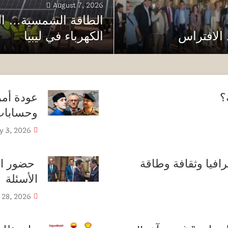
August 7, 2026
الطاقة الشمسية… الف
 الافتراس
الكهرباء في ليبيا
؟
عودة أمري
وحسابات 
ly 3, 2026
غرافيا وثقافة وطاقة
حضور است
الأسئلة
 28, 2026