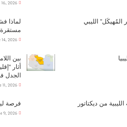
 16, 2026
المُهيكَل” الليبي
لماذا فشل
مستقرة
e 14, 2026
بيا
بين اللام
أثار “إق
الجدل في
e 11, 2026
لليبية من ديكتاتور
فرصة ليب
e 9, 2026