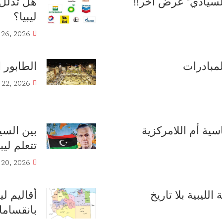
 السيادي” غرض آخر!!
هل تذلل 
ليبيا؟
 26, 2026
مبادرات
الطابور
 22, 2026
سية أم اللامركزية
بين السي
تتعلم لي
 20, 2026
الليبية بلا تاريخ
أقاليم لي
بانقسام