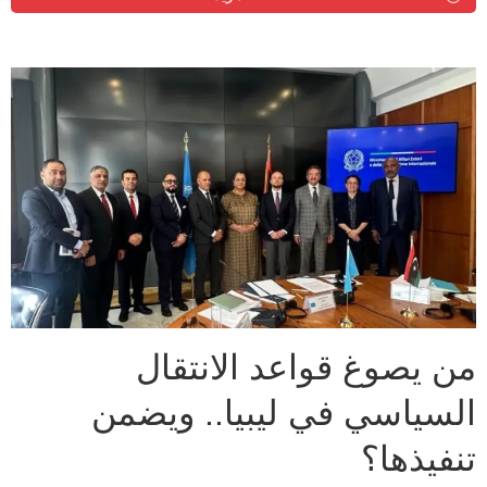
من يصوغ قواعد الانتقال
السياسي في ليبيا.. ويضمن
تنفيذها؟